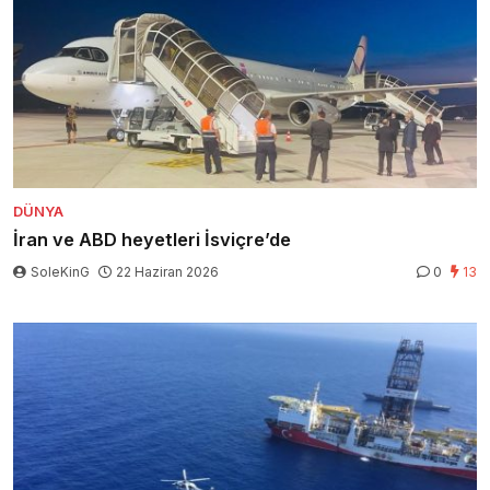
DÜNYA
İran ve ABD heyetleri İsviçre’de
SoleKinG
22 Haziran 2026
0
13