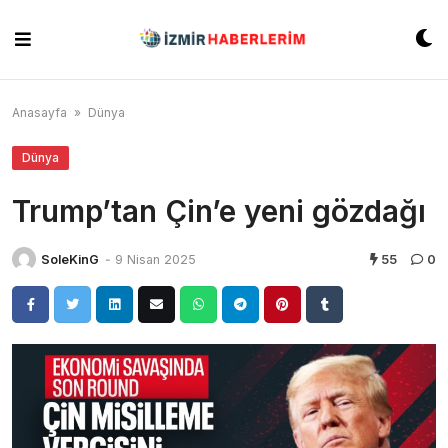
Skip
to
content
Anasayfa
»
Dünya
Dünya
Trump’tan Çin’e yeni gözdağı
SoleKinG
-
9 Nisan 2025
55
0