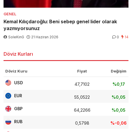
GENEL
Kemal Kılıçdaroğlu: Beni sebep genel lider olarak
yazmıyorsunuz
SoleKinG
21 Haziran 2026
0
14
Döviz Kurları
Döviz Kuru
Fiyat
Değişim
USD
47,7102
%0,17
EUR
55,0522
%0,05
GBP
64,2266
%0,05
RUB
0,5798
%-0,06