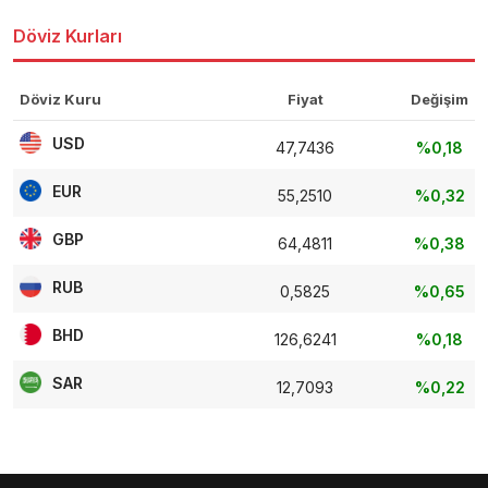
Döviz Kurları
Döviz Kuru
Fiyat
Değişim
USD
47,7436
%0,18
EUR
55,2510
%0,32
GBP
64,4811
%0,38
RUB
0,5825
%0,65
BHD
126,6241
%0,18
SAR
12,7093
%0,22