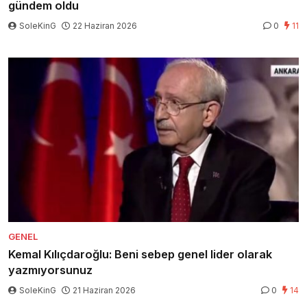
gündem oldu
SoleKinG
22 Haziran 2026
0
11
GENEL
Kemal Kılıçdaroğlu: Beni sebep genel lider olarak
yazmıyorsunuz
SoleKinG
21 Haziran 2026
0
14