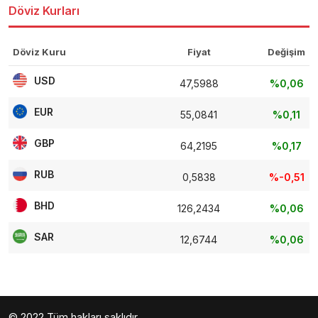
Döviz Kurları
Döviz Kuru
Fiyat
Değişim
USD
47,5988
%0,06
EUR
55,0841
%0,11
GBP
64,2195
%0,17
RUB
0,5838
%-0,51
BHD
126,2434
%0,06
SAR
12,6744
%0,06
© 2022 Tüm hakları saklıdır.