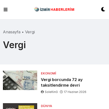
Skip
to
content
Anasayfa
•
Vergi
Vergi
EKONOMI
Vergi borcunda 72 ay
taksitlendirme devri
SoleKinG
17 Haziran 2026
DÜNYA