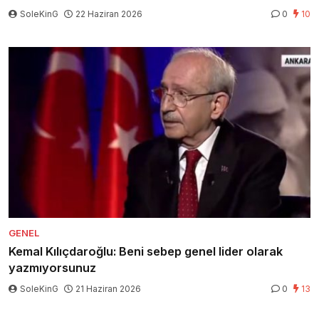
SoleKinG
22 Haziran 2026
0
10
GENEL
Kemal Kılıçdaroğlu: Beni sebep genel lider olarak
yazmıyorsunuz
SoleKinG
21 Haziran 2026
0
13