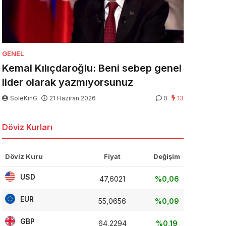
GENEL
Kemal Kılıçdaroğlu: Beni sebep genel
lider olarak yazmıyorsunuz
SoleKinG
21 Haziran 2026
0
13
Döviz Kurları
Döviz Kuru
Fiyat
Değişim
USD
47,6021
%0,06
EUR
55,0656
%0,09
GBP
64,2294
%0,19