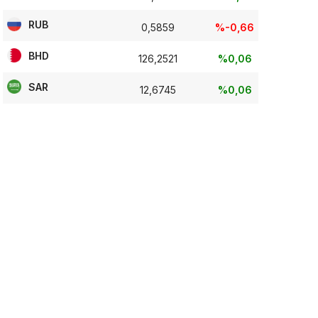
RUB
0,5859
%-0,66
BHD
126,2521
%0,06
SAR
12,6745
%0,06