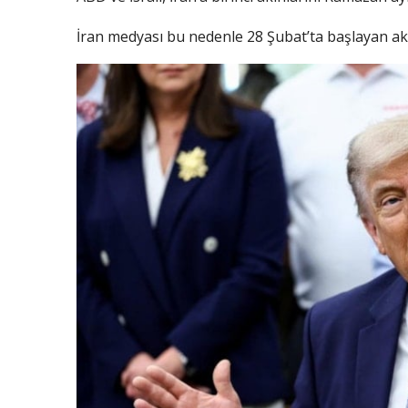
İran medyası bu nedenle 28 Şubat’ta başlayan ak