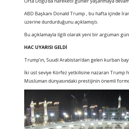
Orta Doğu’da hareketli günler yaşanmaya devam
ABD Başkanı Donald Trump , bu hafta içinde İran
üzerine durdurduğunu açıklamıştı.
Bu açıklamayla ilgili olarak yeni bir argüman gü
HAC UYARISI GELDİ
Trump’ın, Suudi Arabistan’dan gelen kurban bayramı
İki üst seviye Körfez yetkilisine nazaran Trump
Müslüman dünyasındaki prestijinin önemli formd