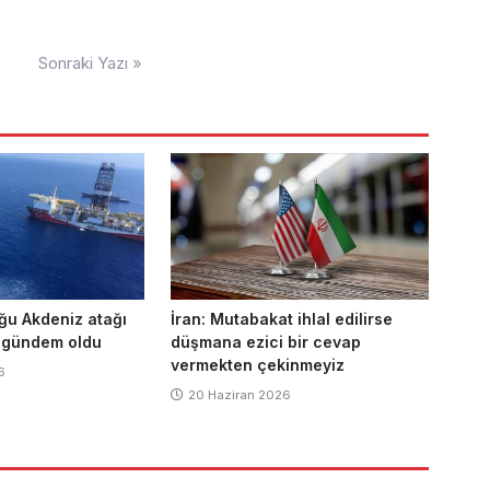
Sonraki Yazı »
ğu Akdeniz atağı
İran: Mutabakat ihlal edilirse
 gündem oldu
düşmana ezici bir cevap
vermekten çekinmeyiz
6
20 Haziran 2026