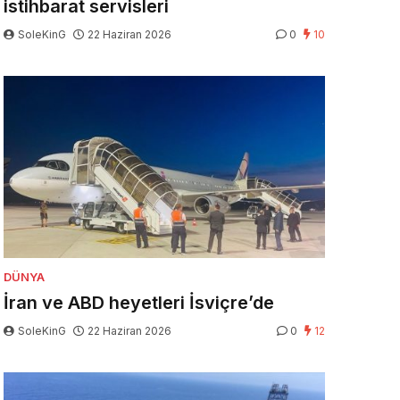
istihbarat servisleri
SoleKinG
22 Haziran 2026
0
10
DÜNYA
İran ve ABD heyetleri İsviçre’de
SoleKinG
22 Haziran 2026
0
12