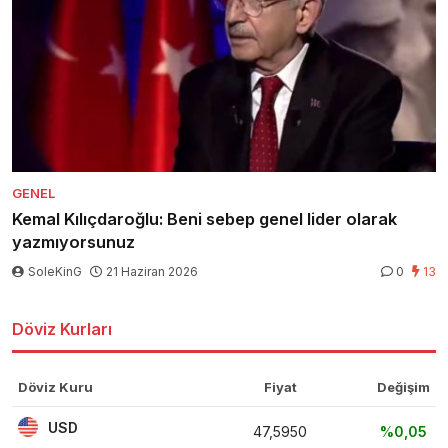
GENEL
Kemal Kılıçdaroğlu: Beni sebep genel lider olarak
yazmıyorsunuz
SoleKinG
21 Haziran 2026
0
13
Döviz Kurları
Döviz Kuru
Fiyat
Değişim
USD
47,5950
%0,05