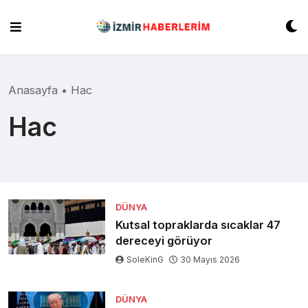
Skip
to
content
Anasayfa
•
Hac
Hac
DÜNYA
Kutsal topraklarda sıcaklar 47
dereceyi görüyor
SoleKinG
30 Mayıs 2026
DÜNYA