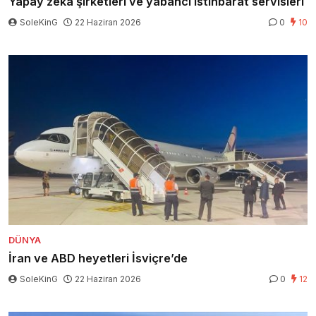
Yapay zeka şirketleri ve yabancı istihbarat servisleri
SoleKinG
22 Haziran 2026
0
10
DÜNYA
İran ve ABD heyetleri İsviçre’de
SoleKinG
22 Haziran 2026
0
12