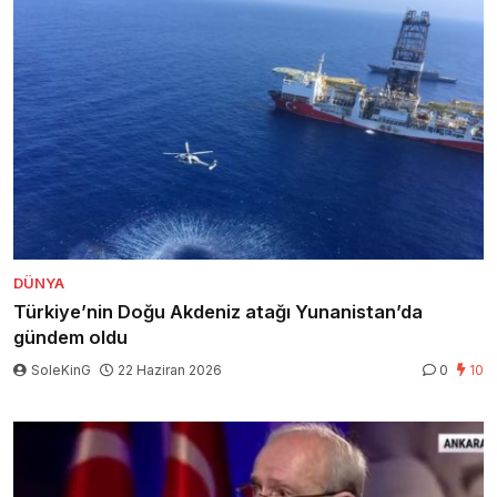
DÜNYA
Türkiye’nin Doğu Akdeniz atağı Yunanistan’da
gündem oldu
SoleKinG
22 Haziran 2026
0
10