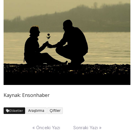
Kaynak: Ensonhaber
Araştırma
Çiftler
Etiketler
Yazı
« Önceki Yazı
Sonraki Yazı »
dolaşımı