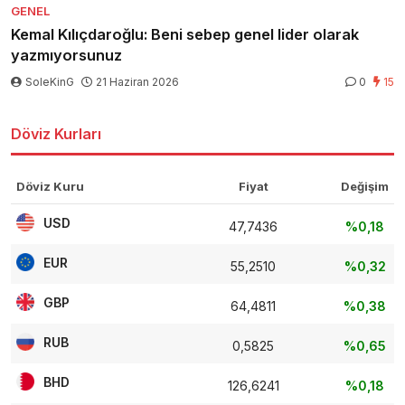
GENEL
Kemal Kılıçdaroğlu: Beni sebep genel lider olarak
yazmıyorsunuz
SoleKinG
21 Haziran 2026
0
15
Döviz Kurları
Döviz Kuru
Fiyat
Değişim
USD
47,7436
%0,18
EUR
55,2510
%0,32
GBP
64,4811
%0,38
RUB
0,5825
%0,65
BHD
126,6241
%0,18