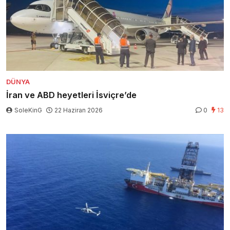
DÜNYA
İran ve ABD heyetleri İsviçre’de
SoleKinG
22 Haziran 2026
0
13