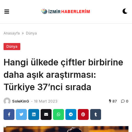
Skip
to
content
Anasayfa
»
Dünya
Dünya
Hangi ülkede çiftler birbirine
daha aşık araştırması:
Türkiye 37’nci sırada
SoleKinG
-
18 Mart 2023
87
0