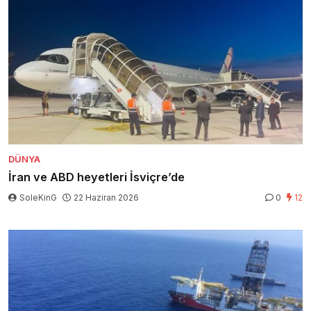
DÜNYA
İran ve ABD heyetleri İsviçre’de
SoleKinG
22 Haziran 2026
0
12