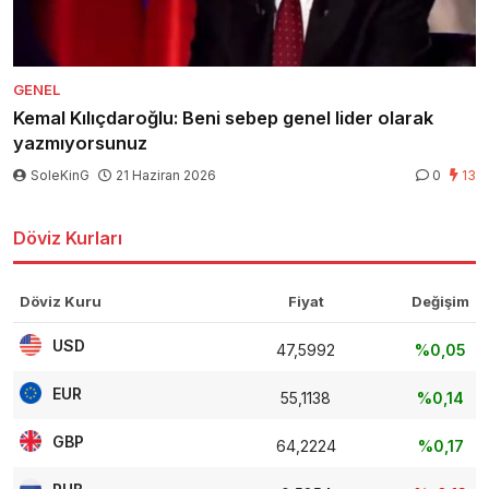
GENEL
Kemal Kılıçdaroğlu: Beni sebep genel lider olarak
yazmıyorsunuz
SoleKinG
21 Haziran 2026
0
13
Döviz Kurları
Döviz Kuru
Fiyat
Değişim
USD
47,5992
%0,05
EUR
55,1138
%0,14
GBP
64,2224
%0,17