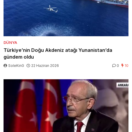
DÜNYA
Türkiye’nin Doğu Akdeniz atağı Yunanistan’da
gündem oldu
SoleKinG
22 Haziran 2026
0
10