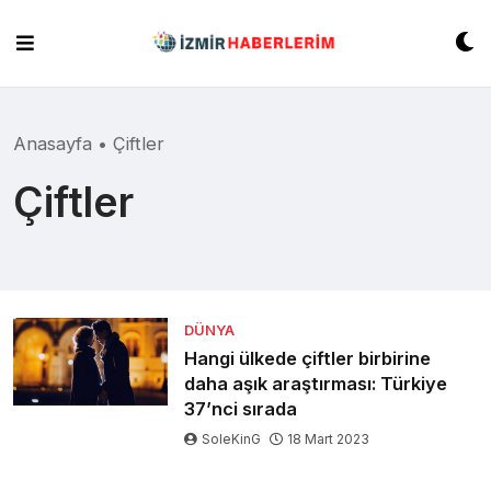
Skip
to
content
Anasayfa
•
Çiftler
Çiftler
DÜNYA
Hangi ülkede çiftler birbirine
daha aşık araştırması: Türkiye
37’nci sırada
SoleKinG
18 Mart 2023