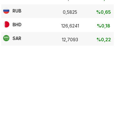
RUB
0,5825
%0,65
BHD
126,6241
%0,18
SAR
12,7093
%0,22