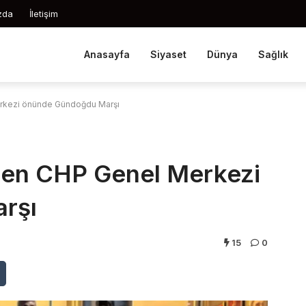
zda
İletişim
Anasayfa
Siyaset
Dünya
Sağlık
erkezi önünde Gündoğdu Marşı
den CHP Genel Merkezi
rşı
15
0