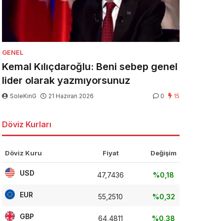
GENEL
Kemal Kılıçdaroğlu: Beni sebep genel
lider olarak yazmıyorsunuz
SoleKinG
21 Haziran 2026
0
15
Döviz Kurları
Döviz Kuru
Fiyat
Değişim
USD
47,7436
%0,18
EUR
55,2510
%0,32
GBP
64,4811
%0,38