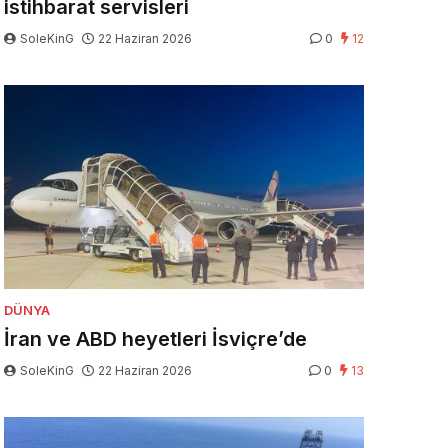
istihbarat servisleri
SoleKinG
22 Haziran 2026
0
12
DÜNYA
İran ve ABD heyetleri İsviçre’de
SoleKinG
22 Haziran 2026
0
13