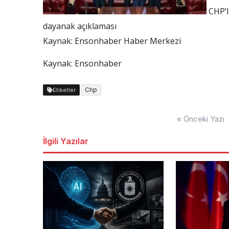
CHP’l
dayanak açıklaması
Kaynak:
Ensonhaber Haber Merkezi
Kaynak: Ensonhaber
Chp
Etiketler
Yazı
« Önceki Yazı
dolaşımı
İlgili Yazılar