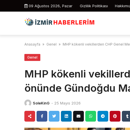
Skip
09 Ağustos 2026, Pazar
Gizlilik Politikası
Hakkımı
to
content
Anasayfa
»
Genel
»
MHP kökenli vekillerden CHP Genel M
Genel
MHP kökenli vekiller
önünde Gündoğdu Ma
SoleKinG
-
25 Mayıs 2026