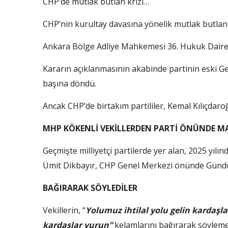
CHP’de mutlak butlan krizi…
CHP’nin kurultay davasına yönelik mutlak butlan k
Ankara Bölge Adliye Mahkemesi 36. Hukuk Dairesi k
Kararın açıklanmasının akabinde partinin eski Ge
başına döndü.
Ancak CHP’de birtakım partililer, Kemal Kılıçdar
MHP KÖKENLİ VEKİLLERDEN PARTİ ÖNÜNDE M
Geçmişte milliyetçi partilerde yer alan, 2025 yı
Ümit Dikbayır, CHP Genel Merkezi önünde Gündoğ
BAĞIRARAK SÖYLEDİLER
Vekillerin, “
Yolumuz ihtilal yolu gelin kardaşl
kardaşlar vurun”
kelamlarını bağırarak söylemel