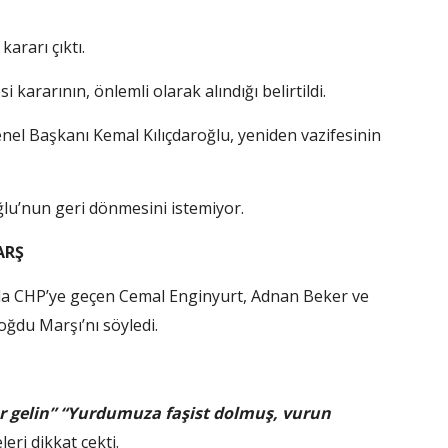
ararı çıktı.
ararının, önlemli olarak alındığı belirtildi.
nel Başkanı Kemal Kılıçdaroğlu, yeniden vazifesinin
oğlu’nun geri dönmesini istemiyor.
ARŞ
lında CHP’ye geçen Cemal Enginyurt, Adnan Beker ve
du Marşı’nı söyledi.
ar gelin” “Yurdumuza faşist dolmuş, vurun
eri dikkat çekti.