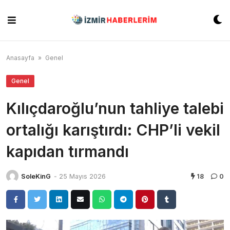
Skip
to
content
Anasayfa
»
Genel
Genel
Kılıçdaroğlu’nun tahliye talebi
ortalığı karıştırdı: CHP’li vekil
kapıdan tırmandı
SoleKinG
-
25 Mayıs 2026
18
0