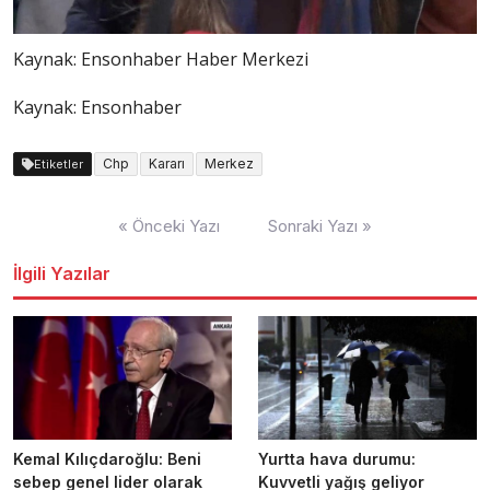
Kaynak:
Ensonhaber Haber Merkezi
Kaynak: Ensonhaber
Chp
Kararı
Merkez
Etiketler
Yazı
« Önceki Yazı
Sonraki Yazı »
dolaşımı
İlgili Yazılar
Kemal Kılıçdaroğlu: Beni
Yurtta hava durumu:
sebep genel lider olarak
Kuvvetli yağış geliyor