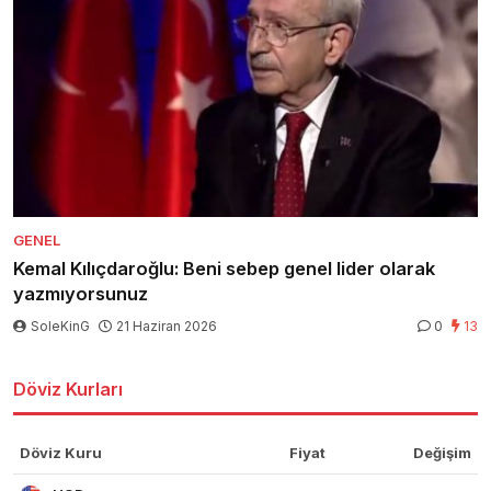
GENEL
Kemal Kılıçdaroğlu: Beni sebep genel lider olarak
yazmıyorsunuz
SoleKinG
21 Haziran 2026
0
13
Döviz Kurları
Döviz Kuru
Fiyat
Değişim