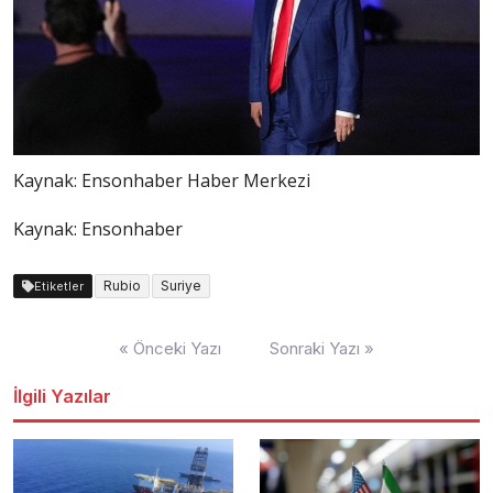
Kaynak:
Ensonhaber Haber Merkezi
Kaynak: Ensonhaber
Rubio
Suriye
Etiketler
Yazı
« Önceki Yazı
Sonraki Yazı »
dolaşımı
İlgili Yazılar