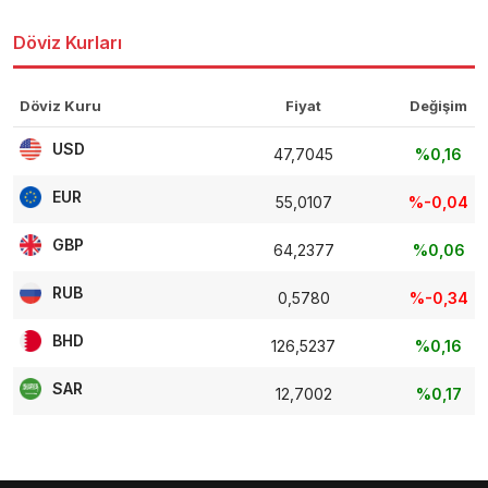
Döviz Kurları
Döviz Kuru
Fiyat
Değişim
USD
47,7045
%0,16
EUR
55,0107
%-0,04
GBP
64,2377
%0,06
RUB
0,5780
%-0,34
BHD
126,5237
%0,16
SAR
12,7002
%0,17