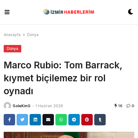
Skip
to
content
Anasayfa
»
Dünya
Dünya
Marco Rubio: Tom Barrack,
kıymet biçilemez bir rol
oynadı
SoleKinG
-
1 Haziran 2026
16
0