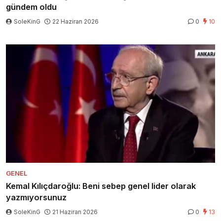
gündem oldu
SoleKinG
22 Haziran 2026
0
10
GENEL
Kemal Kılıçdaroğlu: Beni sebep genel lider olarak
yazmıyorsunuz
SoleKinG
21 Haziran 2026
0
13