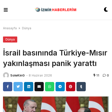
Skip
to
content
Anasayfa
»
Dünya
Dünya
İsrail basınında Türkiye-Mısır
yakınlaşması panik yarattı
SoleKinG
-
8 Haziran 2026
11
0