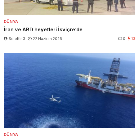
DÜNYA
İran ve ABD heyetleri İsviçre’de
SoleKinG
22 Haziran 2026
0
13
DÜNYA