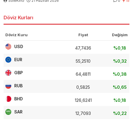
SoleKinG
21 Haziran 2026
0
15
Döviz Kurları
Döviz Kuru
Fiyat
Değişim
USD
47,7436
%0,18
EUR
55,2510
%0,32
GBP
64,4811
%0,38
RUB
0,5825
%0,65
BHD
126,6241
%0,18
SAR
12,7093
%0,22