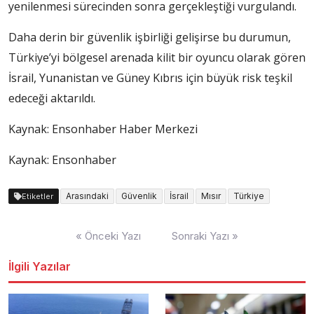
yenilenmesi sürecinden sonra gerçekleştiği vurgulandı.
Daha derin bir güvenlik işbirliği gelişirse bu durumun,
Türkiye’yi bölgesel arenada kilit bir oyuncu olarak gören
İsrail, Yunanistan ve Güney Kıbrıs için büyük risk teşkil
edeceği aktarıldı.
Kaynak:
Ensonhaber Haber Merkezi
Kaynak: Ensonhaber
Arasındaki
Güvenlik
İsrail
Mısır
Türkiye
Etiketler
Yazı
« Önceki Yazı
Sonraki Yazı »
dolaşımı
İlgili Yazılar