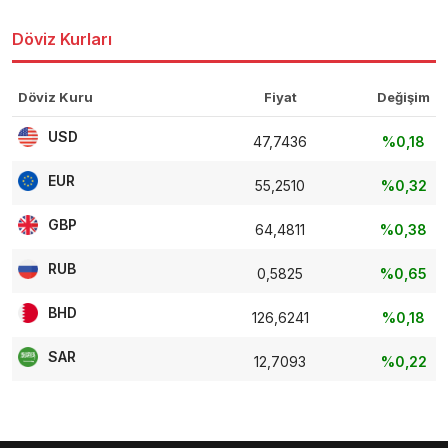
Döviz Kurları
Döviz Kuru
Fiyat
Değişim
USD
47,7436
%0,18
EUR
55,2510
%0,32
GBP
64,4811
%0,38
RUB
0,5825
%0,65
BHD
126,6241
%0,18
SAR
12,7093
%0,22