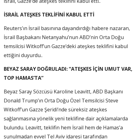
İsrail, Gazze’de ateşkes teklifini kabul etti..
İSRAİL ATEŞKES TEKLİFİNİ KABUL ETTİ
Reuters’ın İsrail basınına dayandırdığı habere nazaran,
İsrail Başbakanı Netanyahu’nun ABD’nin Orta Doğu
temsilcisi Witkoff’un Gazze’deki ateşkes teklifini kabul
ettiğini duyurdu..
BEYAZ SARAY DOĞRULADI: “ATEŞKES İÇİN UMUT VAR,
TOP HAMAS’TA”
Beyaz Saray Sözcüsü Karoline Leavitt, ABD Başkanı
Donald Trump’ın Orta Doğu Özel Temsilcisi Steve
Witkoff’un Gazze Şeridi’nde süreksiz ateşkes
sağlanmasına yönelik yeni teklifine dair açıklamalarda
bulundu. Leavitt, teklifin hem İsrail hem de Hamas’a
sunulmadan evvel Tel Aviv idaresi tarafından