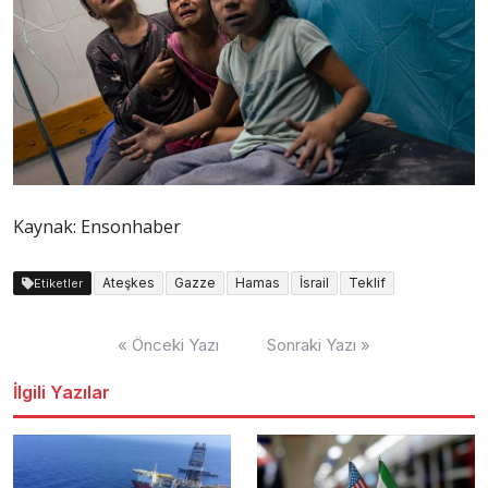
Kaynak: Ensonhaber
Ateşkes
Gazze
Hamas
İsrail
Teklif
Etiketler
Yazı
« Önceki Yazı
Sonraki Yazı »
dolaşımı
İlgili Yazılar