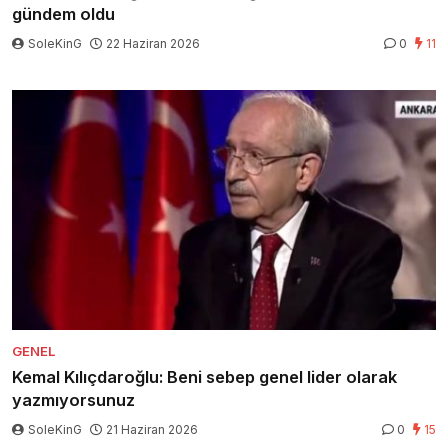
gündem oldu
SoleKinG
22 Haziran 2026
0
11
GENEL
Kemal Kılıçdaroğlu: Beni sebep genel lider olarak
yazmıyorsunuz
SoleKinG
21 Haziran 2026
0
15