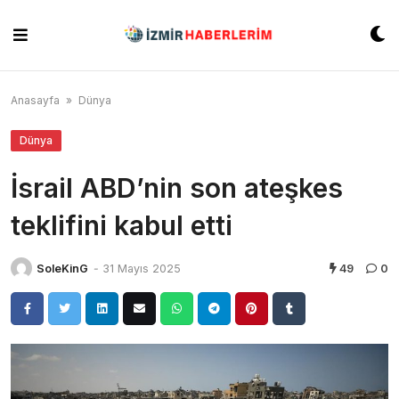
Skip
to
content
Anasayfa
»
Dünya
Dünya
İsrail ABD’nin son ateşkes
teklifini kabul etti
SoleKinG
-
31 Mayıs 2025
49
0