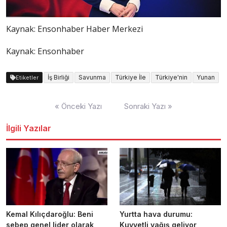
Kaynak:
Ensonhaber Haber Merkezi
Kaynak: Ensonhaber
İş Birliği
Savunma
Türkiye İle
Türkiye'nin
Yunan
Etiketler
Yazı
« Önceki Yazı
Sonraki Yazı »
dolaşımı
İlgili Yazılar
Kemal Kılıçdaroğlu: Beni
Yurtta hava durumu:
sebep genel lider olarak
Kuvvetli yağış geliyor