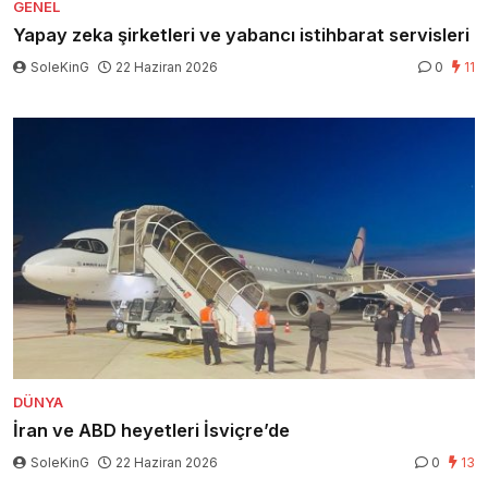
GENEL
Yapay zeka şirketleri ve yabancı istihbarat servisleri
SoleKinG
22 Haziran 2026
0
11
DÜNYA
İran ve ABD heyetleri İsviçre’de
SoleKinG
22 Haziran 2026
0
13