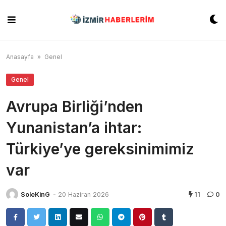
Skip
to
content
Anasayfa
»
Genel
Genel
Avrupa Birliği’nden
Yunanistan’a ihtar:
Türkiye’ye gereksinimimiz
var
SoleKinG
-
20 Haziran 2026
11
0