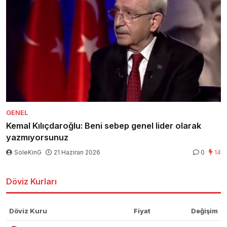
GENEL
Kemal Kılıçdaroğlu: Beni sebep genel lider olarak
yazmıyorsunuz
SoleKinG
21 Haziran 2026
0
14
Döviz Kurları
Döviz Kuru
Fiyat
Değişim