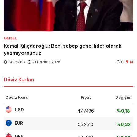
GENEL
Kemal Kılıçdaroğlu: Beni sebep genel lider olarak
yazmıyorsunuz
SoleKinG
21 Haziran 2026
0
14
Döviz Kurları
Döviz Kuru
Fiyat
Değişim
USD
47,7436
%0,18
EUR
55,2510
%0,32
GBP