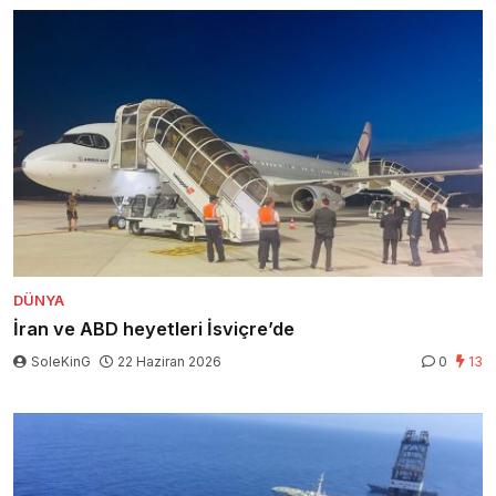
DÜNYA
İran ve ABD heyetleri İsviçre’de
SoleKinG
22 Haziran 2026
0
13