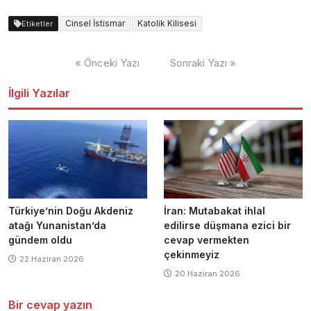
Cinsel İstismar
Katolik Kilisesi
Etiketler
Yazı
« Önceki Yazı
Sonraki Yazı »
dolaşımı
İlgili Yazılar
Türkiye’nin Doğu Akdeniz
İran: Mutabakat ihlal
atağı Yunanistan’da
edilirse düşmana ezici bir
gündem oldu
cevap vermekten
çekinmeyiz
22 Haziran 2026
20 Haziran 2026
Bir cevap yazın