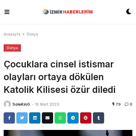
Skip
to
content
Anasayfa
»
Dünya
Dünya
Çocuklara cinsel istismar
olayları ortaya dökülen
Katolik Kilisesi özür diledi
SoleKinG
-
10 Mart 2023
79
0