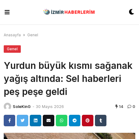
Skip
to
content
Anasayfa
»
Genel
Genel
Yurdun büyük kısmı sağanak
yağış altında: Sel haberleri
peş peşe geldi
SoleKinG
-
30 Mayıs 2026
14
0