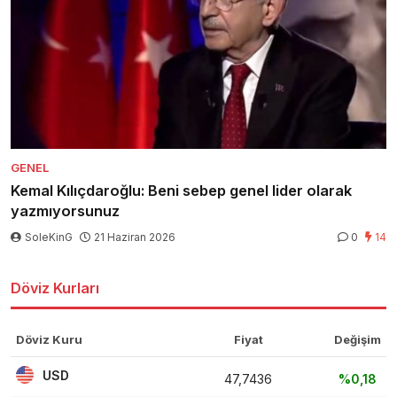
GENEL
Kemal Kılıçdaroğlu: Beni sebep genel lider olarak
yazmıyorsunuz
SoleKinG
21 Haziran 2026
0
14
Döviz Kurları
Döviz Kuru
Fiyat
Değişim
USD
47,7436
%0,18