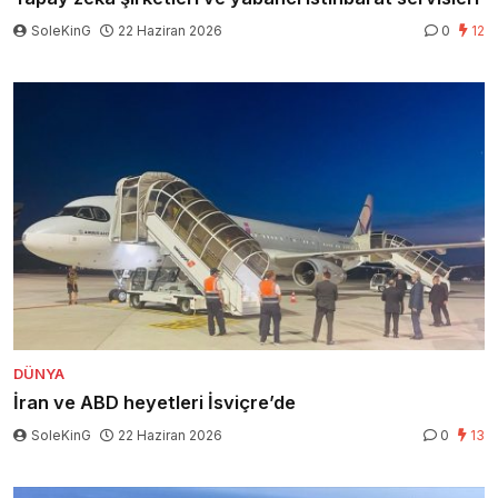
SoleKinG
22 Haziran 2026
0
12
DÜNYA
İran ve ABD heyetleri İsviçre’de
SoleKinG
22 Haziran 2026
0
13