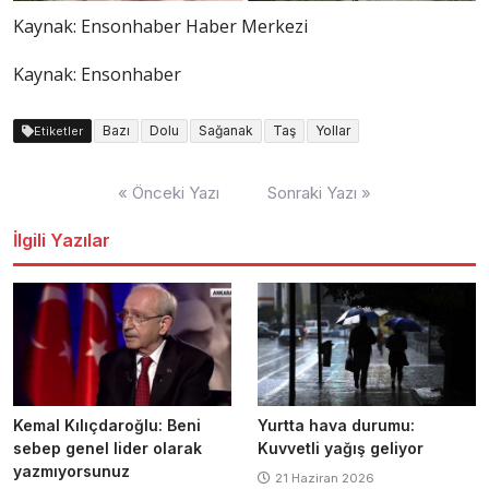
Kaynak:
Ensonhaber Haber Merkezi
Kaynak: Ensonhaber
Bazı
Dolu
Sağanak
Taş
Yollar
Etiketler
Yazı
« Önceki Yazı
Sonraki Yazı »
dolaşımı
İlgili Yazılar
Kemal Kılıçdaroğlu: Beni
Yurtta hava durumu:
sebep genel lider olarak
Kuvvetli yağış geliyor
yazmıyorsunuz
21 Haziran 2026