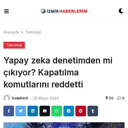
Skip
to
content
Anasayfa
»
Teknoloji
Teknoloji
Yapay zeka denetimden mi
çıkıyor? Kapatılma
komutlarını reddetti
SoleKinG
-
28 Mayıs 2025
55
0