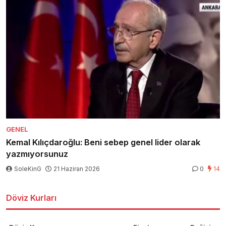
GENEL
Kemal Kılıçdaroğlu: Beni sebep genel lider olarak
yazmıyorsunuz
SoleKinG
21 Haziran 2026
0
14
Döviz Kurları