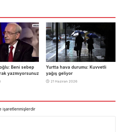
oğlu: Beni sebep
Yurtta hava durumu: Kuvvetli
arak yazmıyorsunuz
yağış geliyor
6
21 Haziran 2026
e işaretlenmişlerdir