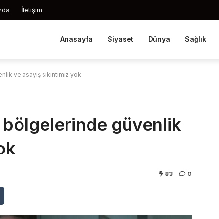
zda
İletişim
Anasayfa
Siyaset
Dünya
Sağlık
lik ve asayiş sıkıntımız yok
 bölgelerinde güvenlik
ok
83
0