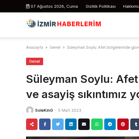
Skip
07 Ağustos 2026, Cuma
Gizlilik Politikası
Hakkımı
to
content
Anasayfa
»
Genel
»
Süleyman Soylu: Afet bölgelerinde güven
Genel
Süleyman Soylu: Afet
ve asayiş sıkıntımız y
SoleKinG
-
5 Mart 2023