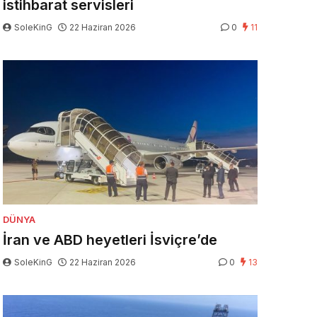
istihbarat servisleri
SoleKinG
22 Haziran 2026
0
11
DÜNYA
İran ve ABD heyetleri İsviçre’de
SoleKinG
22 Haziran 2026
0
13