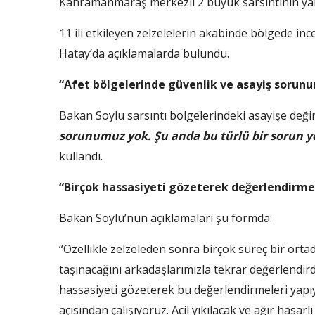
Kahramanmaraş merkezli 2 büyük sarsıntının yara
11 ili etkileyen zelzelelerin akabinde bölgede in
Hatay’da açıklamalarda bulundu.
“Afet bölgelerinde güvenlik ve asayiş sorun
Bakan Soylu sarsıntı bölgelerindeki asayişe değ
sorunumuz yok. Şu anda bu türlü bir sorun yo
kullandı.
“Birçok hassasiyeti gözeterek değerlendirme
Bakan Soylu’nun açıklamaları şu formda:
“Özellikle zelzeleden sonra birçok süreç bir ort
taşınacağını arkadaşlarımızla tekrar değerlendird
hassasiyeti gözeterek bu değerlendirmeleri yapı
açısından çalışıyoruz. Acil yıkılacak ve ağır hasarlı