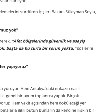
ları sarılıyor…
celemelerini sürdüren İçişleri Bakanı Süleyman Soylu,
umuz yok”
inerek,
“Afet bölgelerinde güvenlik ve asayiş
k, başta da bu türlü bir sorun yoktu.”
sözlerini
ler yapıyoruz”
ada yürüyor. Hem Antakya’daki enkazın nasıl
ik, genel bir uyum toplantısı yaptık. Birçok
yoruz. Hem vakit açısından hem döküleceği yer
 binalarla ilgili bütün bunların da kendine ilişkin bir