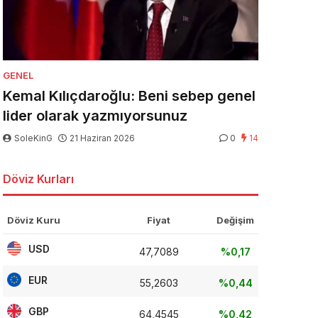
GENEL
Kemal Kılıçdaroğlu: Beni sebep genel
lider olarak yazmıyorsunuz
SoleKinG
21 Haziran 2026
0
14
Döviz Kurları
Döviz Kuru
Fiyat
Değişim
USD
47,7089
%0,17
EUR
55,2603
%0,44
GBP
64,4545
%0,42