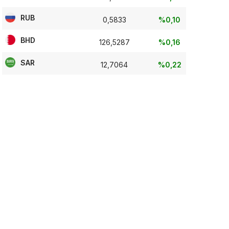
RUB
0,5833
%0,10
BHD
126,5287
%0,16
SAR
12,7064
%0,22