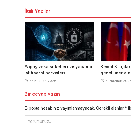
dolaşımı
İlgili Yazılar
Yapay zeka şirketleri ve yabancı
Kemal Kılıçdar
istihbarat servisleri
genel lider ol
22 Haziran 2026
21 Haziran 202
Bir cevap yazın
E-posta hesabınız yayımlanmayacak.
Gerekli alanlar
*
il