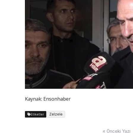
Kaynak: Ensonhaber
Zelzele
Etiketler
Yazı
« Önceki Yazı