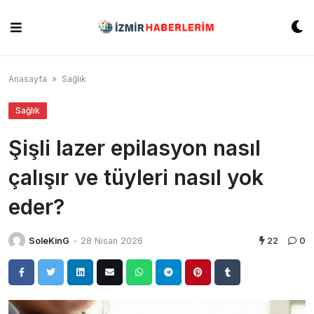
Skip
to
content
Anasayfa
»
Sağlık
Sağlık
Şişli lazer epilasyon nasıl
çalışır ve tüyleri nasıl yok
eder?
SoleKinG
-
28 Nisan 2026
22
0