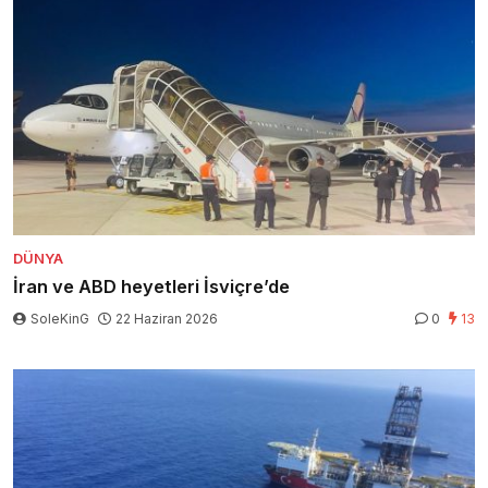
DÜNYA
İran ve ABD heyetleri İsviçre’de
SoleKinG
22 Haziran 2026
0
13