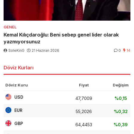
GENEL
Kemal Kılıçdaroğlu: Beni sebep genel lider olarak
yazmıyorsunuz
SoleKinG
21 Haziran 2026
0
14
Döviz Kurları
Döviz Kuru
Fiyat
Değişim
USD
47,7009
%0,15
EUR
55,2026
%0,32
GBP
64,4453
%0,39