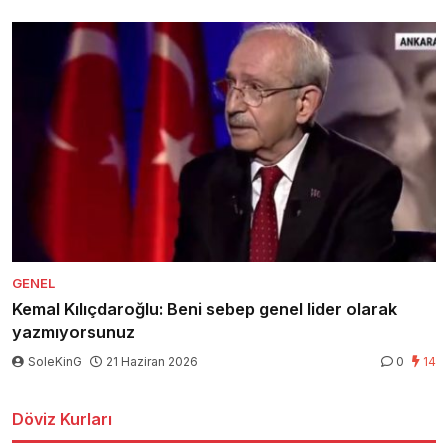
GENEL
Kemal Kılıçdaroğlu: Beni sebep genel lider olarak
yazmıyorsunuz
SoleKinG
21 Haziran 2026
0
14
Döviz Kurları