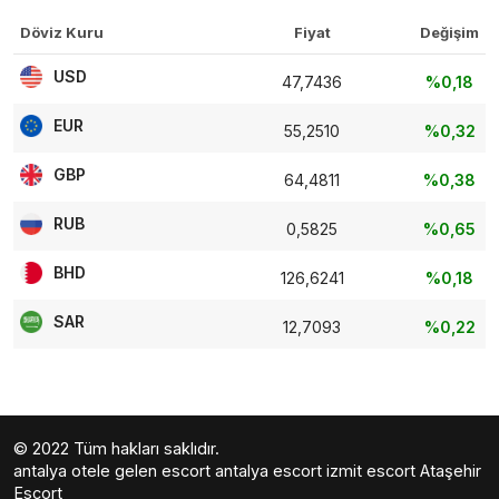
Döviz Kuru
Fiyat
Değişim
USD
47,7436
%0,18
EUR
55,2510
%0,32
GBP
64,4811
%0,38
RUB
0,5825
%0,65
BHD
126,6241
%0,18
SAR
12,7093
%0,22
© 2022 Tüm hakları saklıdır.
antalya otele gelen escort
antalya escort
izmit escort
Ataşehir
Escort