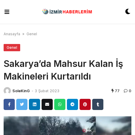
Skip
to
content
Anasayfa
»
Genel
Genel
Sakarya’da Mahsur Kalan İş
Makineleri Kurtarıldı
SoleKinG
-
3 Şubat 2023
77
0