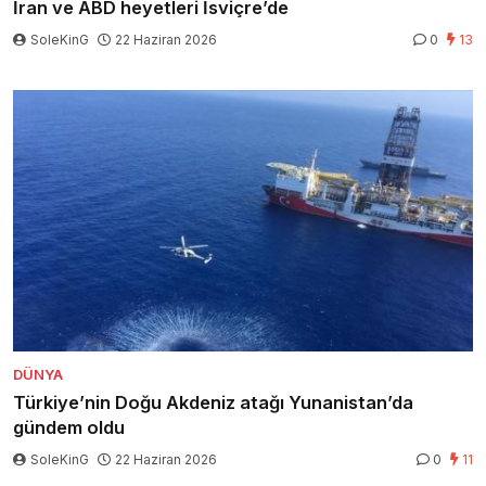
İran ve ABD heyetleri İsviçre’de
SoleKinG
22 Haziran 2026
0
13
DÜNYA
Türkiye’nin Doğu Akdeniz atağı Yunanistan’da
gündem oldu
SoleKinG
22 Haziran 2026
0
11