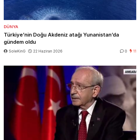
DÜNYA
Türkiye’nin Doğu Akdeniz atağı Yunanistan’da
gündem oldu
SoleKinG
22 Haziran 2026
0
11