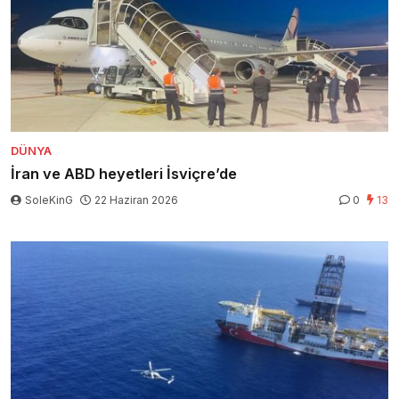
DÜNYA
İran ve ABD heyetleri İsviçre’de
SoleKinG
22 Haziran 2026
0
13