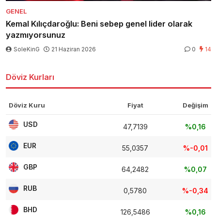
GENEL
Kemal Kılıçdaroğlu: Beni sebep genel lider olarak
yazmıyorsunuz
SoleKinG
21 Haziran 2026
0
14
Döviz Kurları
Döviz Kuru
Fiyat
Değişim
USD
47,7139
%0,16
EUR
55,0357
%-0,01
GBP
64,2482
%0,07
RUB
0,5780
%-0,34
BHD
126,5486
%0,16