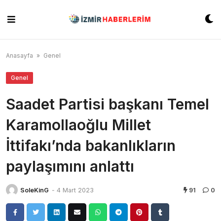
Skip
to
content
Anasayfa
»
Genel
Genel
Saadet Partisi başkanı Temel
Karamollaoğlu Millet
İttifakı’nda bakanlıkların
paylaşımını anlattı
SoleKinG
-
4 Mart 2023
91
0