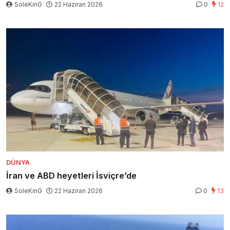
SoleKinG
22 Haziran 2026
0
12
DÜNYA
İran ve ABD heyetleri İsviçre’de
SoleKinG
22 Haziran 2026
0
13