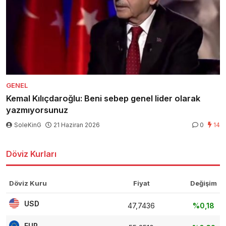
GENEL
Kemal Kılıçdaroğlu: Beni sebep genel lider olarak
yazmıyorsunuz
SoleKinG
21 Haziran 2026
0
14
Döviz Kurları
Döviz Kuru
Fiyat
Değişim
USD
47,7436
%0,18
EUR