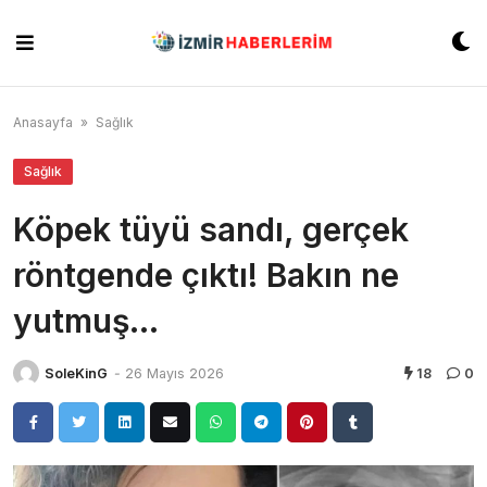
Skip
to
content
Anasayfa
»
Sağlık
Sağlık
Köpek tüyü sandı, gerçek
röntgende çıktı! Bakın ne
yutmuş…
SoleKinG
-
26 Mayıs 2026
18
0