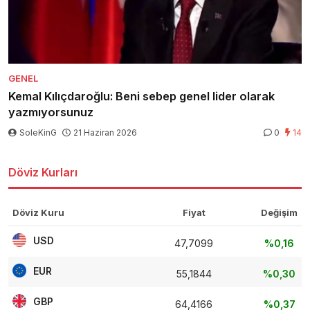
GENEL
Kemal Kılıçdaroğlu: Beni sebep genel lider olarak
yazmıyorsunuz
SoleKinG
21 Haziran 2026
0
14
Döviz Kurları
Döviz Kuru
Fiyat
Değişim
USD
47,7099
%0,16
EUR
55,1844
%0,30
GBP
64,4166
%0,37