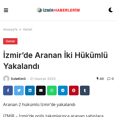
Skip
to
content
Anasayfa
»
Genel
Genel
İzmir’de Aranan İki Hükümlü
Yakalandı
SoleKinG
-
21 Haziran 2025
49
0
Aranan 2 hükümlü İzmir’de yakalandı
İZMİR – İzmir’de polis takımlarınca aranan şahıslara