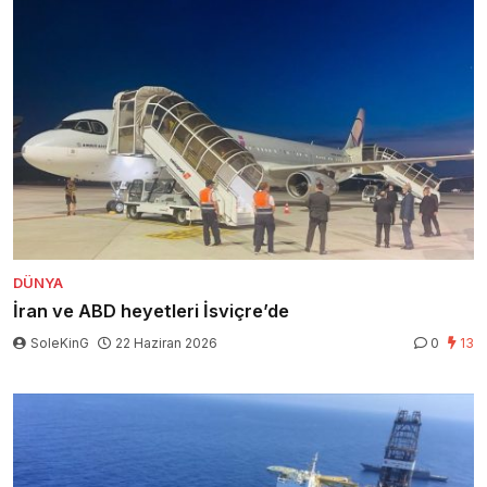
DÜNYA
İran ve ABD heyetleri İsviçre’de
SoleKinG
22 Haziran 2026
0
13