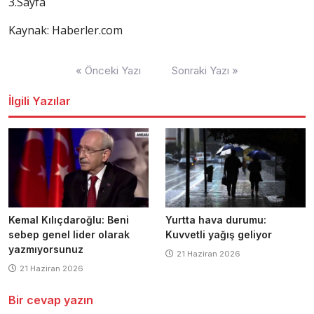
3.Sayfa
Kaynak: Haberler.com
Yazı
« Önceki Yazı
Sonraki Yazı »
dolaşımı
İlgili Yazılar
Kemal Kılıçdaroğlu: Beni
Yurtta hava durumu:
sebep genel lider olarak
Kuvvetli yağış geliyor
yazmıyorsunuz
21 Haziran 2026
21 Haziran 2026
Bir cevap yazın