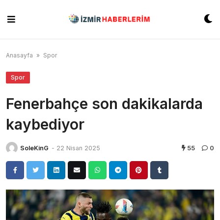
Skip
to
content
Anasayfa
»
Spor
Spor
Fenerbahçe son dakikalarda
kaybediyor
SoleKinG
-
22 Nisan 2025
55
0