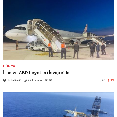
DÜNYA
İran ve ABD heyetleri İsviçre’de
SoleKinG
22 Haziran 2026
0
13