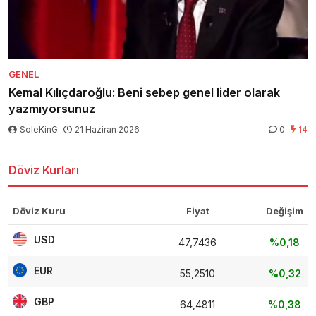
GENEL
Kemal Kılıçdaroğlu: Beni sebep genel lider olarak
yazmıyorsunuz
SoleKinG
21 Haziran 2026
0
14
Döviz Kurları
Döviz Kuru
Fiyat
Değişim
USD
47,7436
%0,18
EUR
55,2510
%0,32
GBP
64,4811
%0,38