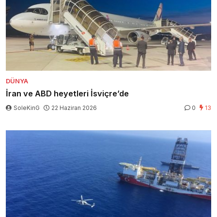
DÜNYA
İran ve ABD heyetleri İsviçre’de
SoleKinG
22 Haziran 2026
0
13