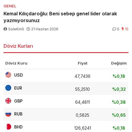
GENEL
Kemal Kılıçdaroğlu: Beni sebep genel lider olarak
yazmıyorsunuz
SoleKinG
21 Haziran 2026
0
15
Döviz Kurları
Döviz Kuru
Fiyat
Değişim
USD
47,7436
%0,18
EUR
55,2510
%0,32
GBP
64,4811
%0,38
RUB
0,5825
%0,65
BHD
126,6241
%0,18