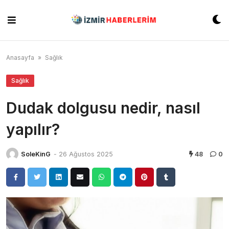
Skip
to
content
Anasayfa
»
Sağlık
Sağlık
Dudak dolgusu nedir, nasıl
yapılır?
SoleKinG
-
26 Ağustos 2025
48
0