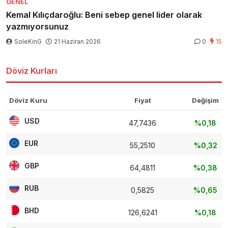
GENEL
Kemal Kılıçdaroğlu: Beni sebep genel lider olarak
yazmıyorsunuz
SoleKinG
21 Haziran 2026
0
15
Döviz Kurları
Döviz Kuru
Fiyat
Değişim
USD
47,7436
%0,18
EUR
55,2510
%0,32
GBP
64,4811
%0,38
RUB
0,5825
%0,65
BHD
126,6241
%0,18