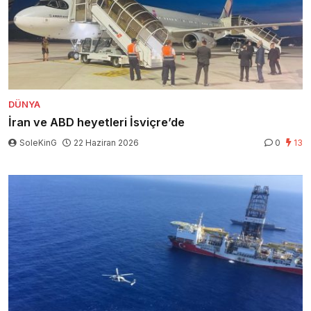
DÜNYA
İran ve ABD heyetleri İsviçre’de
SoleKinG
22 Haziran 2026
0
13