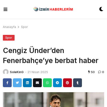
Skip
to
content
Anasayfa
»
Spor
Spor
Cengiz Ünder’den
Fenerbahçe’ye berbat haber
SoleKinG
-
21 Nisan 2025
50
0