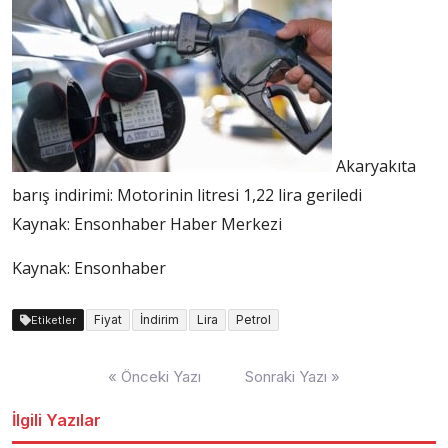
Akaryakıta
barış indirimi: Motorinin litresi 1,22 lira geriledi
Kaynak:
Ensonhaber Haber Merkezi
Kaynak: Ensonhaber
Fiyat
İndirim
Lira
Petrol
Etiketler
Yazı
« Önceki Yazı
Sonraki Yazı »
dolaşımı
İlgili Yazılar