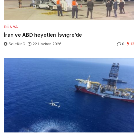
DÜNYA
İran ve ABD heyetleri İsviçre’de
SoleKinG
22 Haziran 2026
0
13