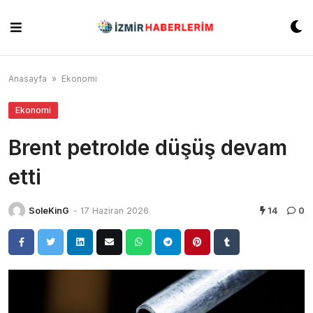
Skip
to
content
Anasayfa
»
Ekonomi
Ekonomi
Brent petrolde düşüş devam
etti
SoleKinG
-
17 Haziran 2026
14
0