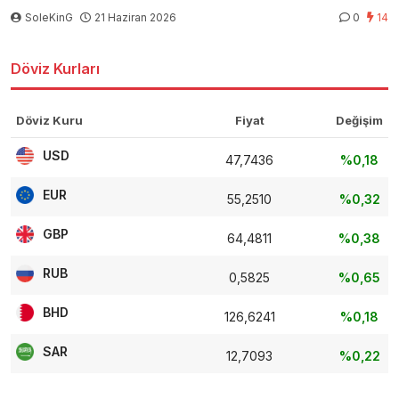
SoleKinG
21 Haziran 2026
0
14
Döviz Kurları
Döviz Kuru
Fiyat
Değişim
USD
47,7436
%0,18
EUR
55,2510
%0,32
GBP
64,4811
%0,38
RUB
0,5825
%0,65
BHD
126,6241
%0,18
SAR
12,7093
%0,22