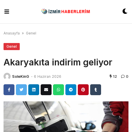
Skip
to
content
Anasayfa
»
Genel
Genel
Akaryakıta indirim geliyor
SoleKinG
-
6 Haziran 2026
12
0