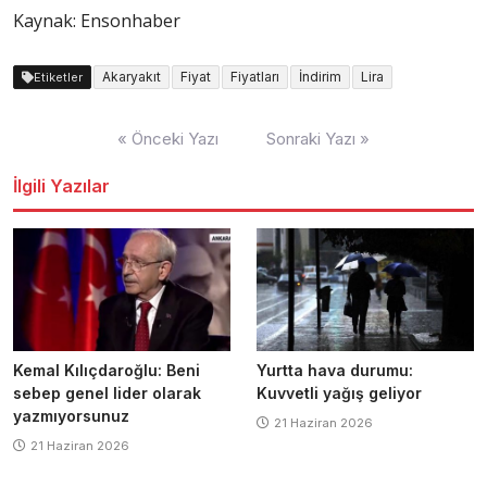
Kaynak: Ensonhaber
Akaryakıt
Fiyat
Fiyatları
İndirim
Lira
Etiketler
Yazı
« Önceki Yazı
Sonraki Yazı »
dolaşımı
İlgili Yazılar
Kemal Kılıçdaroğlu: Beni
Yurtta hava durumu:
sebep genel lider olarak
Kuvvetli yağış geliyor
yazmıyorsunuz
21 Haziran 2026
21 Haziran 2026