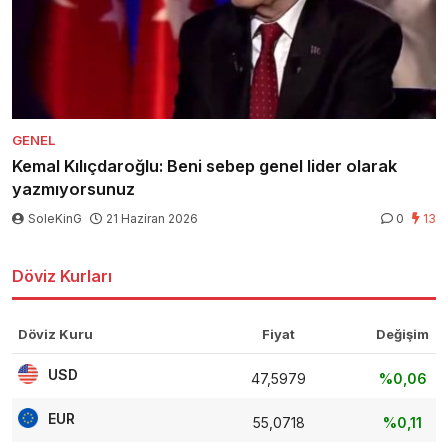
GENEL
Kemal Kılıçdaroğlu: Beni sebep genel lider olarak
yazmıyorsunuz
SoleKinG
21 Haziran 2026
0
13
Döviz Kurları
Döviz Kuru
Fiyat
Değişim
USD
47,5979
%0,06
EUR
55,0718
%0,11