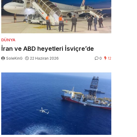
DÜNYA
İran ve ABD heyetleri İsviçre’de
SoleKinG
22 Haziran 2026
0
12