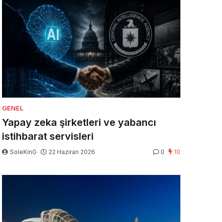
GENEL
Yapay zeka şirketleri ve yabancı
istihbarat servisleri
SoleKinG
22 Haziran 2026
0
10