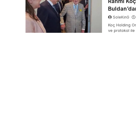
Rahmi Koç’
Buldan’dan
SoleKinG
Koç Holding On
ve protokol il
DEM Parti ceph