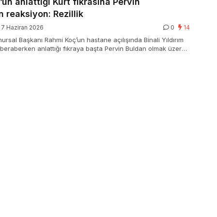
un anlattığı Kürt fıkrasına Pervin
 reaksiyon: Rezillik
7 Haziran 2026
0
14
ursal Başkanı Rahmi Koç’un hastane açılışında Binali Yıldırım
e beraberken anlattığı fıkraya başta Pervin Buldan olmak üzere
esinden reaksiyon geldi.