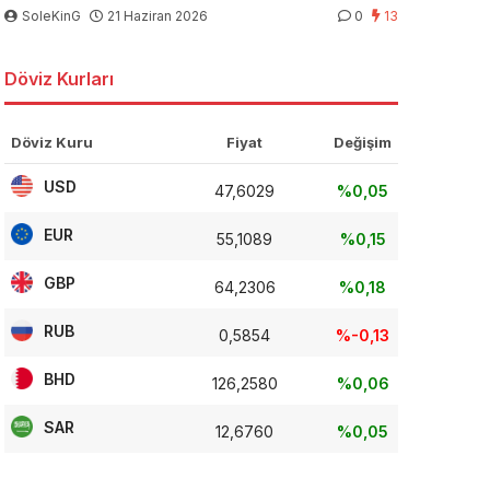
SoleKinG
21 Haziran 2026
0
13
Döviz Kurları
Döviz Kuru
Fiyat
Değişim
USD
47,6029
%0,05
EUR
55,1089
%0,15
GBP
64,2306
%0,18
RUB
0,5854
%-0,13
BHD
126,2580
%0,06
SAR
12,6760
%0,05