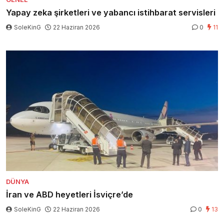
Yapay zeka şirketleri ve yabancı istihbarat servisleri
SoleKinG
22 Haziran 2026
0
11
DÜNYA
İran ve ABD heyetleri İsviçre’de
SoleKinG
22 Haziran 2026
0
13