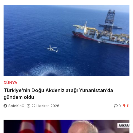
DÜNYA
Türkiye’nin Doğu Akdeniz atağı Yunanistan’da
gündem oldu
SoleKinG
22 Haziran 2026
0
11