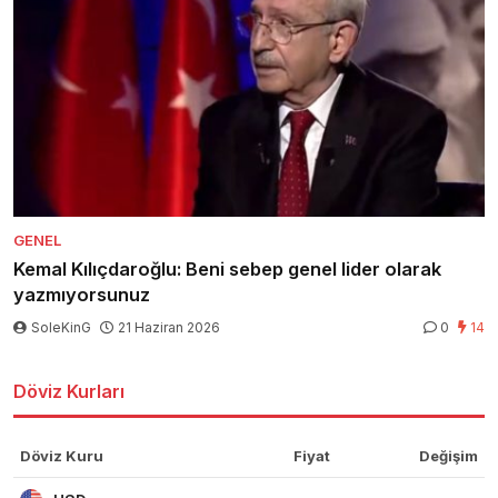
GENEL
Kemal Kılıçdaroğlu: Beni sebep genel lider olarak
yazmıyorsunuz
SoleKinG
21 Haziran 2026
0
14
Döviz Kurları
Döviz Kuru
Fiyat
Değişim