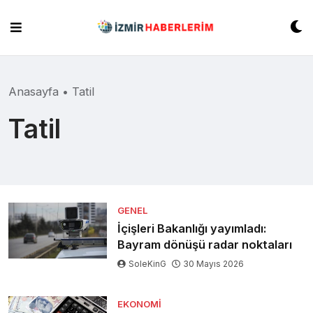
Skip
to
content
Anasayfa
•
Tatil
Tatil
GENEL
İçişleri Bakanlığı yayımladı:
Bayram dönüşü radar noktaları
SoleKinG
30 Mayıs 2026
EKONOMI