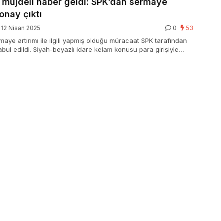
 müjdeli haber geldi: SPK’dan sermaye
 onay çıktı
12 Nisan 2025
0
53
maye artırımı ile ilgili yapmış olduğu müracaat SPK tarafından
abul edildi. Siyah-beyazlı idare kelam konusu para girişiyle
Bankalar Birliği’nden çıkmayı planlıyor.