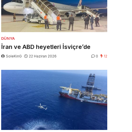
DÜNYA
İran ve ABD heyetleri İsviçre’de
SoleKinG
22 Haziran 2026
0
12