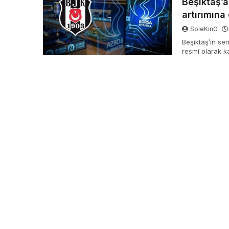
Beşiktaş’a
artırımına
SoleKinG
Beşiktaş’ın ser
resmi olarak k
birinci olarak 