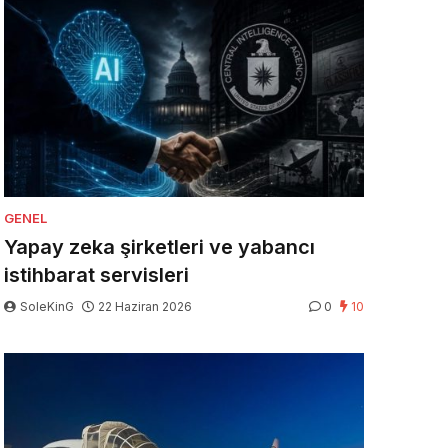
GENEL
Yapay zeka şirketleri ve yabancı
istihbarat servisleri
SoleKinG
22 Haziran 2026
0
10