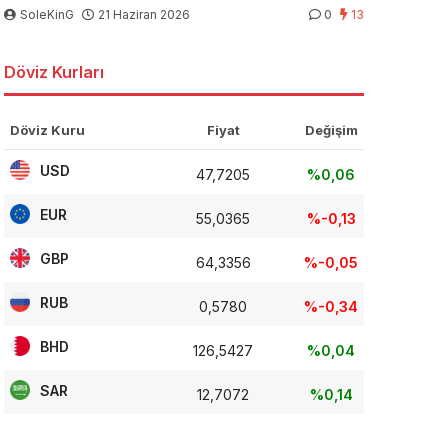
SoleKinG
21 Haziran 2026
0
13
Döviz Kurları
Döviz Kuru
Fiyat
Değişim
USD
47,7205
%0,06
EUR
55,0365
%-0,13
GBP
64,3356
%-0,05
RUB
0,5780
%-0,34
BHD
126,5427
%0,04
SAR
12,7072
%0,14