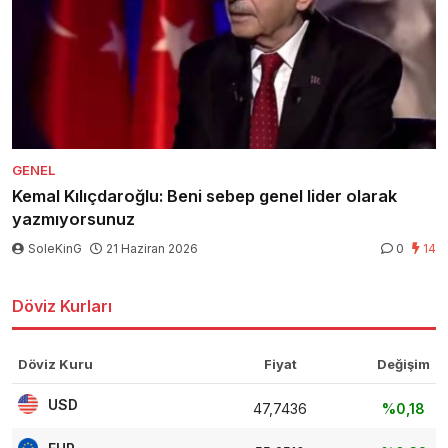
GENEL
Kemal Kılıçdaroğlu: Beni sebep genel lider olarak
yazmıyorsunuz
SoleKinG
21 Haziran 2026
0
14
Döviz Kurları
Döviz Kuru
Fiyat
Değişim
USD
47,7436
%0,18