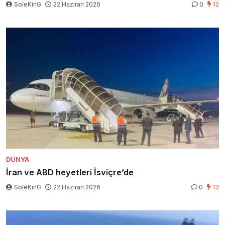
SoleKinG
22 Haziran 2026
0
12
DÜNYA
İran ve ABD heyetleri İsviçre’de
SoleKinG
22 Haziran 2026
0
13