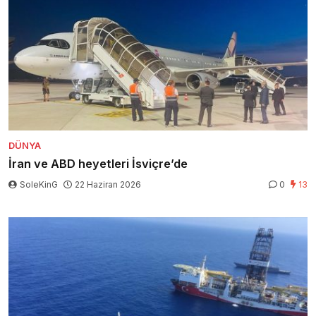
DÜNYA
İran ve ABD heyetleri İsviçre’de
SoleKinG
22 Haziran 2026
0
13