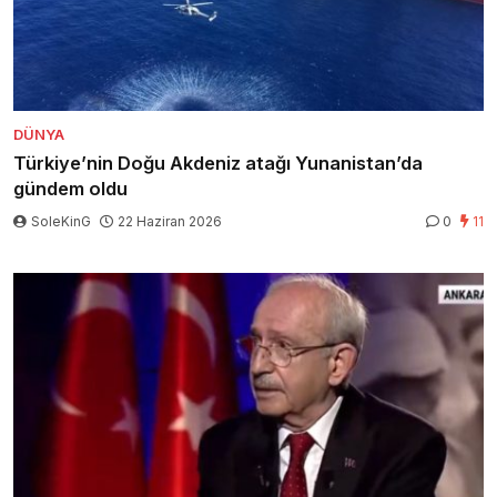
DÜNYA
Türkiye’nin Doğu Akdeniz atağı Yunanistan’da
gündem oldu
SoleKinG
22 Haziran 2026
0
11