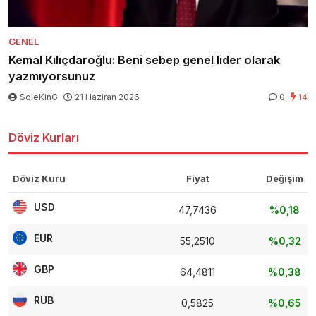
GENEL
Kemal Kılıçdaroğlu: Beni sebep genel lider olarak
yazmıyorsunuz
SoleKinG
21 Haziran 2026
0
14
Döviz Kurları
Döviz Kuru
Fiyat
Değişim
USD
47,7436
%0,18
EUR
55,2510
%0,32
GBP
64,4811
%0,38
RUB
0,5825
%0,65