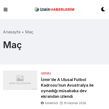
Skip
to
content
Anasayfa
•
Maç
Maç
GENEL
İzmir’de A Ulusal Futbol
Kadrosu’nun Avustralya ile
oynadığı müsabaka dev
ekrandan izlendi
SoleKinG
15 Haziran 2026