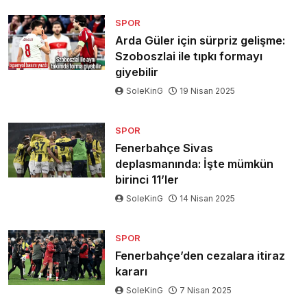
SPOR
Arda Güler için sürpriz gelişme:
Szoboszlai ile tıpkı formayı
giyebilir
SoleKinG
19 Nisan 2025
SPOR
Fenerbahçe Sivas
deplasmanında: İşte mümkün
birinci 11’ler
SoleKinG
14 Nisan 2025
SPOR
Fenerbahçe’den cezalara itiraz
kararı
SoleKinG
7 Nisan 2025