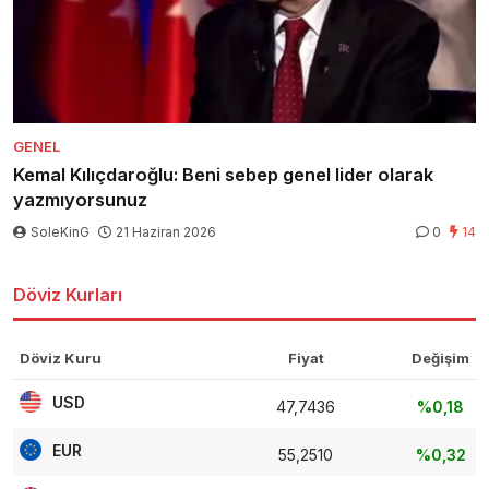
GENEL
Kemal Kılıçdaroğlu: Beni sebep genel lider olarak
yazmıyorsunuz
SoleKinG
21 Haziran 2026
0
14
Döviz Kurları
Döviz Kuru
Fiyat
Değişim
USD
47,7436
%0,18
EUR
55,2510
%0,32