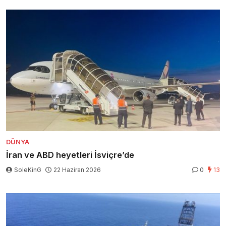
DÜNYA
İran ve ABD heyetleri İsviçre’de
SoleKinG
22 Haziran 2026
0
13