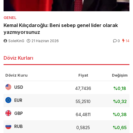
GENEL
Kemal Kılıçdaroğlu: Beni sebep genel lider olarak
yazmıyorsunuz
SoleKinG
21 Haziran 2026
0
14
Döviz Kurları
Döviz Kuru
Fiyat
Değişim
USD
47,7436
%0,18
EUR
55,2510
%0,32
GBP
64,4811
%0,38
RUB
0,5825
%0,65