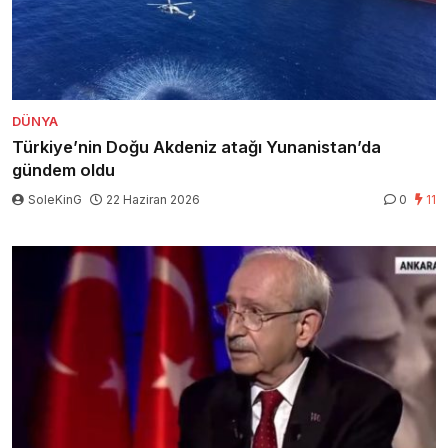
DÜNYA
Türkiye’nin Doğu Akdeniz atağı Yunanistan’da
gündem oldu
SoleKinG
22 Haziran 2026
0
11