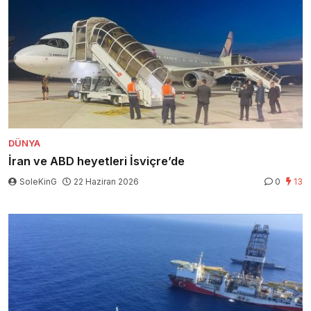
DÜNYA
İran ve ABD heyetleri İsviçre’de
SoleKinG
22 Haziran 2026
0
13