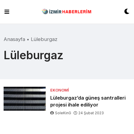
Skip
to
content
Anasayfa
•
Lüleburgaz
Lüleburgaz
EKONOMI
Lüleburgaz’da güneş santralleri
projesi ihale ediliyor
SoleKinG
24 Şubat 2023