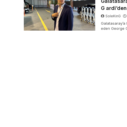
Galatasara
G ardi’den
SoleKinG
Galatasaray’a 
eden George G
bulundu. Gardi,