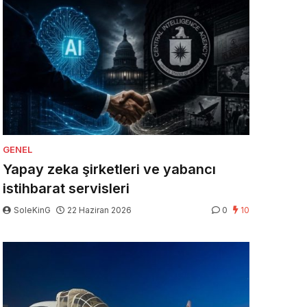
GENEL
Yapay zeka şirketleri ve yabancı
istihbarat servisleri
SoleKinG
22 Haziran 2026
0
10