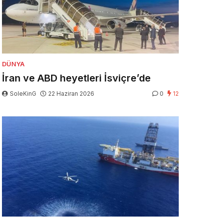
DÜNYA
İran ve ABD heyetleri İsviçre’de
SoleKinG
22 Haziran 2026
0
12