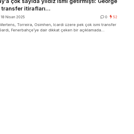
y’a çok sayıda yıldız ismi getirmişti: George
 transfer itirafları…
18 Nisan 2025
0
52
Mertens, Torreira, Osimhen, Icardi üzere pek çok ismi transfer
ardi, Fenerbahçe’ye dair dikkat çeken bir açıklamada
 Ali Koç için “Onunla çalışmam” tabirlerini kullandı.