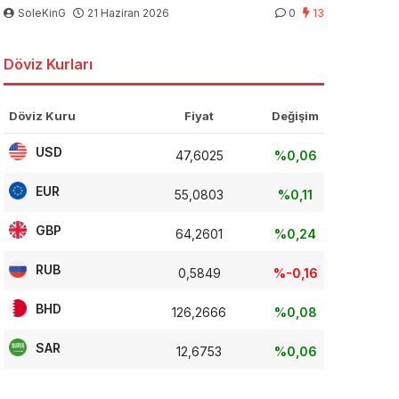
SoleKinG
21 Haziran 2026
0
13
Döviz Kurları
Döviz Kuru
Fiyat
Değişim
USD
47,6025
%0,06
EUR
55,0803
%0,11
GBP
64,2601
%0,24
RUB
0,5849
%-0,16
BHD
126,2666
%0,08
SAR
12,6753
%0,06