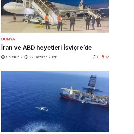
DÜNYA
İran ve ABD heyetleri İsviçre’de
SoleKinG
22 Haziran 2026
0
12