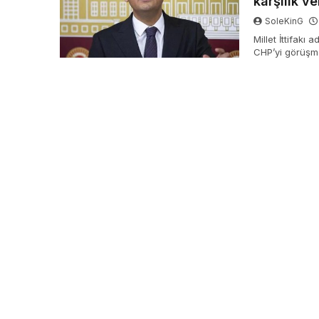
karşılık ve
SoleKinG
Millet İttifakı
CHP’yi görüşme
seçim güvenliğ
merkezine de zi