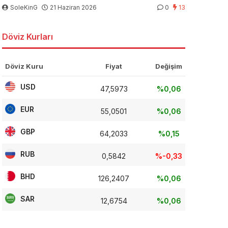
SoleKinG
21 Haziran 2026
0
13
Döviz Kurları
Döviz Kuru
Fiyat
Değişim
USD
47,5973
%0,06
EUR
55,0501
%0,06
GBP
64,2033
%0,15
RUB
0,5842
%-0,33
BHD
126,2407
%0,06
SAR
12,6754
%0,06