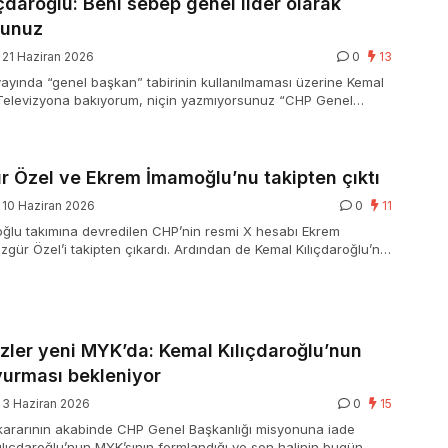
çdaroğlu: Beni sebep genel lider olarak
sunuz
21 Haziran 2026
0
13
ı yayında “genel başkan” tabirinin kullanılmaması üzerine Kemal
“Televizyona bakıyorum, niçin yazmıyorsunuz “CHP Genel
 Niçin yazmıyorsunuz?” dedi.
r Özel ve Ekrem İmamoğlu’nu takipten çıktı
10 Haziran 2026
0
11
oğlu takımına devredilen CHP’nin resmi X hesabı Ekrem
gür Özel’i takipten çıkardı. Ardından de Kemal Kılıçdaroğlu’nu
zler yeni MYK’da: Kemal Kılıçdaroğlu’nun
urması bekleniyor
3 Haziran 2026
0
15
 kararının akabinde CHP Genel Başkanlığı misyonuna iade
ılıçdaroğlu’nun MYK’sının formlandığı ve son halinin bugün