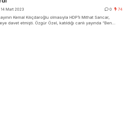
rdi
14 Mart 2023
0
74
 adayının Kemal Kılıçdaroğlu olmasıyla HDP’li Mithat Sancar,
ye davet etmişti. Özgür Özel, katıldığı canlı yayında “Ben
ine ait HDP’yi daha evvel ziyaret etmiştim. HDP’nin genel
yaret yapılır.” dedi.