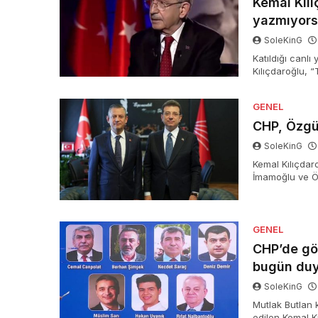
Kemal Kılı
yazmıyor
SoleKinG
Katıldığı canl
Kılıçdaroğlu, 
Başkanı” diye?
GENEL
CHP, Özgü
SoleKinG
Kemal Kılıçdar
İmamoğlu ve Öz
takibe aldı.
GENEL
CHP’de gö
bugün duy
SoleKinG
Mutlak Butlan
edilen Kemal K