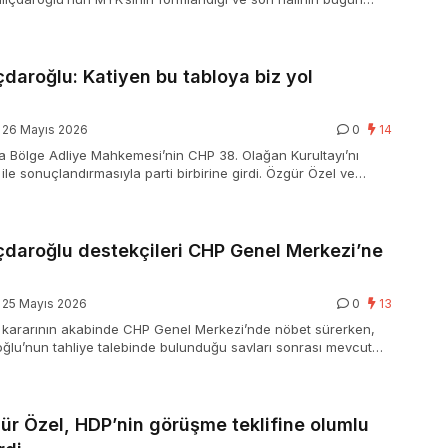
laşılacağı belirtiliyor. MYK’nın Kılıçdaroğlu dahil toplamda 21
ası bekleniyor.
çdaroğlu: Katiyen bu tabloya biz yol
26 Mayıs 2026
0
14
 Bölge Adliye Mahkemesi’nin CHP 38. Olağan Kurultayı’nı
 ile sonuçlandırmasıyla parti birbirine girdi. Özgür Özel ve
zifenin alınması ve Kemal Kılıçdaroğlu’nu yine Genel Lider
endirmesi …
çdaroğlu destekçileri CHP Genel Merkezi’ne
25 Mayıs 2026
0
13
’ kararının akabinde CHP Genel Merkezi’nde nöbet sürerken,
oğlu’nun tahliye talebinde bulunduğu savları sonrası mevcut
tekçileri, önlerinde birtakım milletvekilleri ve Kılıçdaroğlu’nun
lik ile birlikte parti binasına yürüdüler.
ür Özel, HDP’nin görüşme teklifine olumlu