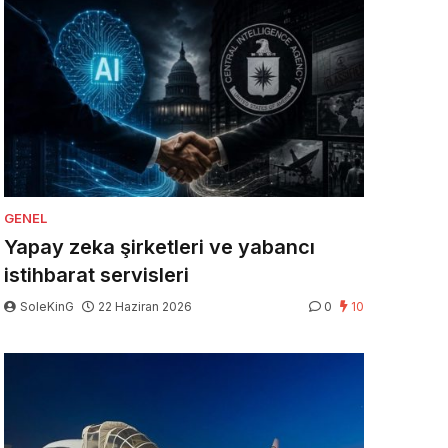
GENEL
Yapay zeka şirketleri ve yabancı
istihbarat servisleri
SoleKinG
22 Haziran 2026
0
10