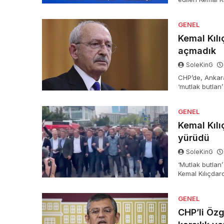
kamuoyu ile pay
bireyden oluşm
GENEL
Kemal Kılı
açmadık
SoleKinG
CHP’de, Ankara
‘mutlak butlan’
idaresinden va
olarak görevl
GENEL
Kemal Kılı
yürüdü
SoleKinG
‘Mutlak butlan
Kemal Kılıçdar
genel lider des
avukatı Celal Çe
GENEL
CHP’li Özg