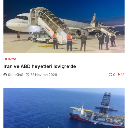
DÜNYA
İran ve ABD heyetleri İsviçre’de
SoleKinG
22 Haziran 2026
0
13