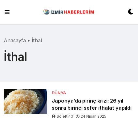
Skip
to
content
Anasayfa
•
İthal
İthal
DÜNYA
Japonya’da pirinç krizi: 26 yıl
sonra birinci sefer ithalat yapıldı
SoleKinG
24 Nisan 2025