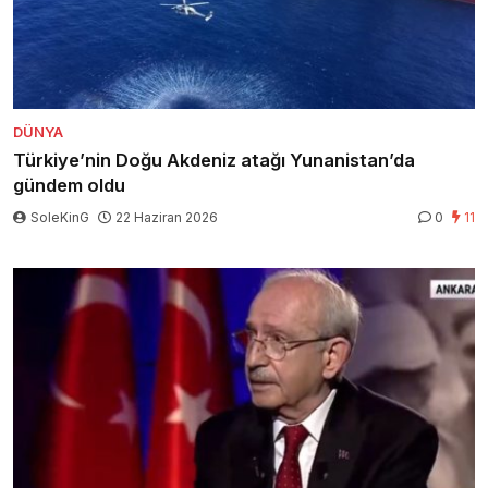
DÜNYA
Türkiye’nin Doğu Akdeniz atağı Yunanistan’da
gündem oldu
SoleKinG
22 Haziran 2026
0
11