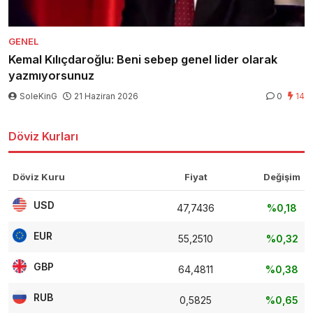
GENEL
Kemal Kılıçdaroğlu: Beni sebep genel lider olarak
yazmıyorsunuz
SoleKinG
21 Haziran 2026
0
14
Döviz Kurları
Döviz Kuru
Fiyat
Değişim
USD
47,7436
%0,18
EUR
55,2510
%0,32
GBP
64,4811
%0,38
RUB
0,5825
%0,65