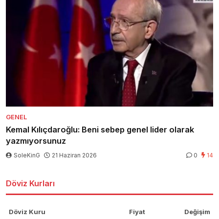
GENEL
Kemal Kılıçdaroğlu: Beni sebep genel lider olarak
yazmıyorsunuz
SoleKinG
21 Haziran 2026
0
14
Döviz Kurları
Döviz Kuru
Fiyat
Değişim