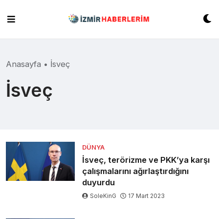
Skip
to
content
Anasayfa
•
İsveç
İsveç
DÜNYA
İsveç, terörizme ve PKK’ya karşı
çalışmalarını ağırlaştırdığını
duyurdu
SoleKinG
17 Mart 2023