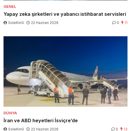
GENEL
Yapay zeka şirketleri ve yabancı istihbarat servisleri
SoleKinG
22 Haziran 2026
0
11
DÜNYA
İran ve ABD heyetleri İsviçre’de
SoleKinG
22 Haziran 2026
0
13