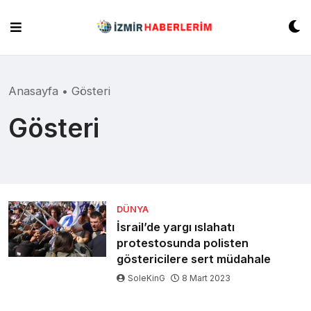
Skip
to
content
Anasayfa
•
Gösteri
Gösteri
DÜNYA
İsrail’de yargı ıslahatı
protestosunda polisten
göstericilere sert müdahale
SoleKinG
8 Mart 2023