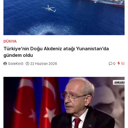
DÜNYA
Türkiye’nin Doğu Akdeniz atağı Yunanistan’da
gündem oldu
SoleKinG
22 Haziran 2026
0
10