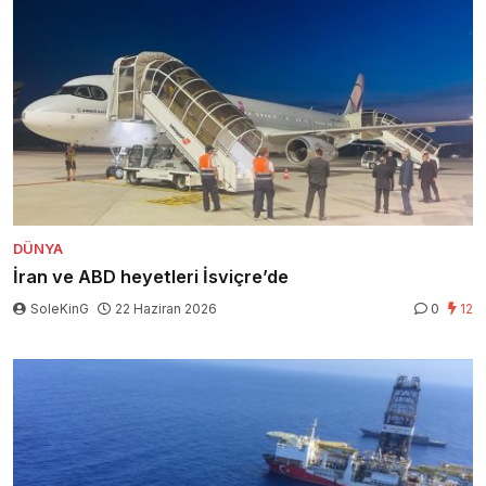
DÜNYA
İran ve ABD heyetleri İsviçre’de
SoleKinG
22 Haziran 2026
0
12