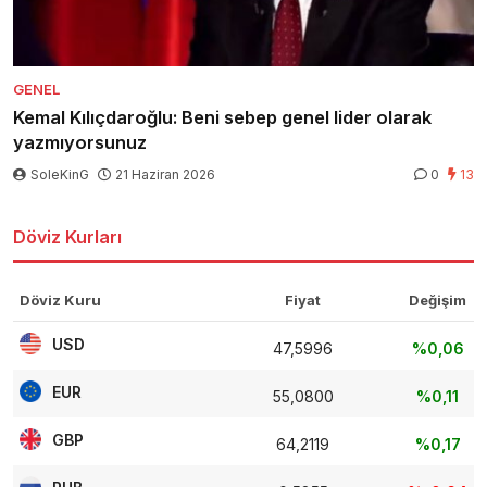
GENEL
Kemal Kılıçdaroğlu: Beni sebep genel lider olarak
yazmıyorsunuz
SoleKinG
21 Haziran 2026
0
13
Döviz Kurları
Döviz Kuru
Fiyat
Değişim
USD
47,5996
%0,06
EUR
55,0800
%0,11
GBP
64,2119
%0,17