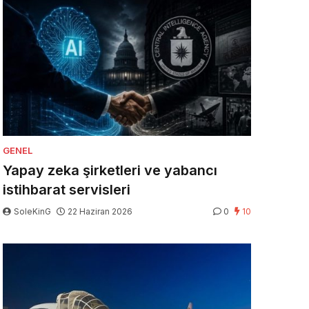
GENEL
Yapay zeka şirketleri ve yabancı
istihbarat servisleri
SoleKinG
22 Haziran 2026
0
10