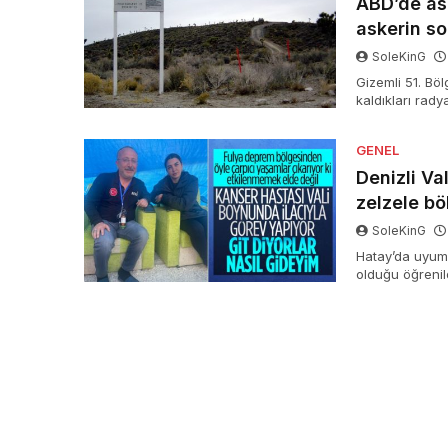
ABD’de ask
askerin s
SoleKinG
Gizemli 51. Böl
kaldıkları rad
hükümetin bunu
GENEL
Denizli Va
zelzele b
SoleKinG
Hatay’da uyum v
olduğu öğreni
Atik ile CNN Tü