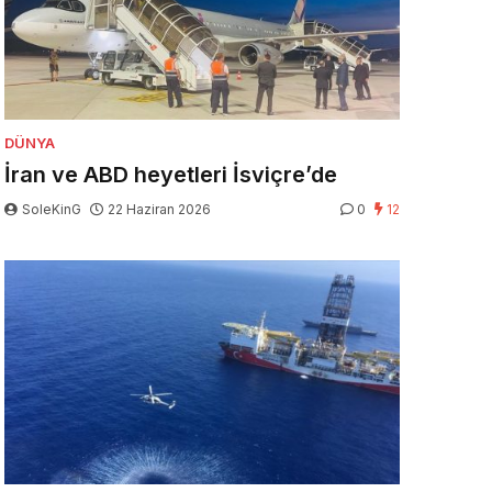
DÜNYA
İran ve ABD heyetleri İsviçre’de
SoleKinG
22 Haziran 2026
0
12