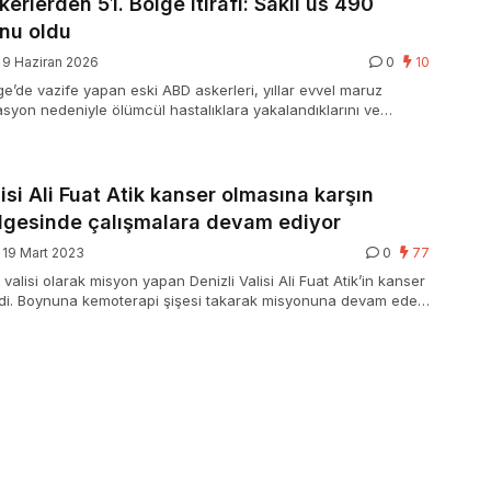
erlerden 51. Bölge itirafı: Saklı üs 490
onu oldu
9 Haziran 2026
0
10
ge’de vazife yapan eski ABD askerleri, yıllar evvel maruz
yasyon nedeniyle ölümcül hastalıklara yakalandıklarını ve
 gizleyerek onları yazgılarına terk ettiğini öne sürdü.
lisi Ali Fuat Atik kanser olmasına karşın
ölgesinde çalışmalara devam ediyor
19 Mart 2023
0
77
alisi olarak misyon yapan Denizli Valisi Ali Fuat Atik’in kanser
ldi. Boynuna kemoterapi şişesi takarak misyonuna devam eden
rk Özel Haberler Şefi Fulya Öztürk röportaj gerçekleştirdi.