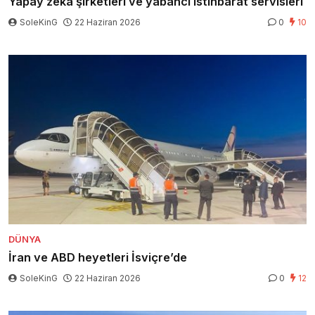
Yapay zeka şirketleri ve yabancı istihbarat servisleri
SoleKinG
22 Haziran 2026
0
10
DÜNYA
İran ve ABD heyetleri İsviçre’de
SoleKinG
22 Haziran 2026
0
12