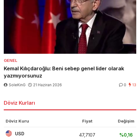
GENEL
Kemal Kılıçdaroğlu: Beni sebep genel lider olarak
yazmıyorsunuz
SoleKinG
21 Haziran 2026
0
13
Döviz Kurları
Döviz Kuru
Fiyat
Değişim
USD
47,7107
%0,16