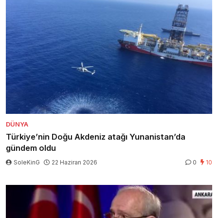
DÜNYA
Türkiye’nin Doğu Akdeniz atağı Yunanistan’da
gündem oldu
SoleKinG
22 Haziran 2026
0
10