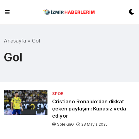
Skip
to
content
Anasayfa
•
Gol
Gol
SPOR
Cristiano Ronaldo’dan dikkat
çeken paylaşım: Kupasız veda
ediyor
SoleKinG
28 Mayıs 2025