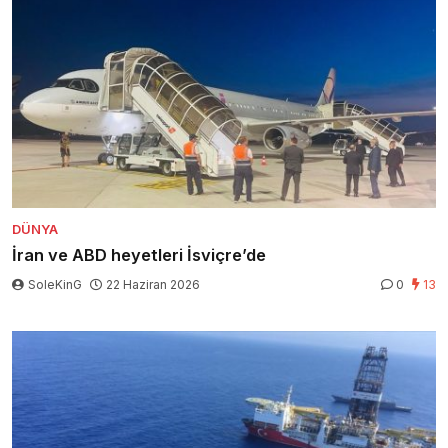
DÜNYA
İran ve ABD heyetleri İsviçre’de
SoleKinG
22 Haziran 2026
0
13