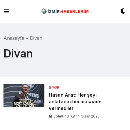
Skip
to
content
Anasayfa
•
Divan
Divan
SPOR
Hasan Arat: Her şeyi
anlatacaktım müsaade
vermediler
SoleKinG
14 Nisan 2025