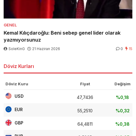
GENEL
Kemal Kılıçdaroğlu: Beni sebep genel lider olarak
yazmıyorsunuz
SoleKinG
21 Haziran 2026
0
15
Döviz Kurları
Döviz Kuru
Fiyat
Değişim
USD
47,7436
%0,18
EUR
55,2510
%0,32
GBP
64,4811
%0,38