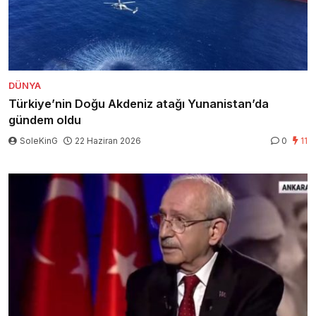
DÜNYA
Türkiye’nin Doğu Akdeniz atağı Yunanistan’da
gündem oldu
SoleKinG
22 Haziran 2026
0
11