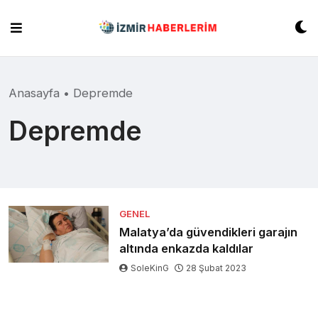
Skip
to
content
Anasayfa
•
Depremde
Depremde
GENEL
Malatya’da güvendikleri garajın
altında enkazda kaldılar
SoleKinG
28 Şubat 2023