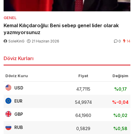
GENEL
Kemal Kılıçdaroğlu: Beni sebep genel lider olarak
yazmıyorsunuz
SoleKinG
21 Haziran 2026
0
14
Döviz Kurları
Döviz Kuru
Fiyat
Değişim
USD
47,7115
%0,17
EUR
54,9974
%-0,04
GBP
64,1960
%0,02
RUB
0,5829
%0,58