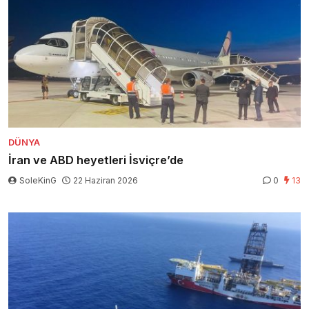
DÜNYA
İran ve ABD heyetleri İsviçre’de
SoleKinG
22 Haziran 2026
0
13