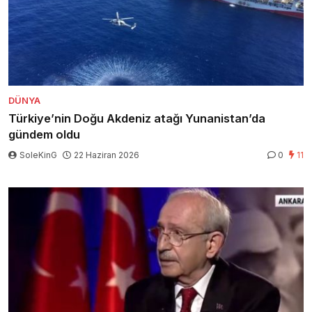
DÜNYA
Türkiye’nin Doğu Akdeniz atağı Yunanistan’da
gündem oldu
SoleKinG
22 Haziran 2026
0
11