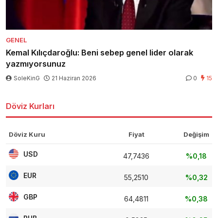
GENEL
Kemal Kılıçdaroğlu: Beni sebep genel lider olarak
yazmıyorsunuz
SoleKinG
21 Haziran 2026
0
15
Döviz Kurları
Döviz Kuru
Fiyat
Değişim
USD
47,7436
%0,18
EUR
55,2510
%0,32
GBP
64,4811
%0,38