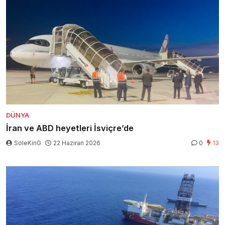
DÜNYA
İran ve ABD heyetleri İsviçre’de
SoleKinG
22 Haziran 2026
0
13