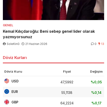
GENEL
Kemal Kılıçdaroğlu: Beni sebep genel lider olarak
yazmıyorsunuz
SoleKinG
21 Haziran 2026
0
13
Döviz Kurları
Döviz Kuru
Fiyat
Değişim
USD
47,5992
%0,05
EUR
55,1138
%0,14
GBP
64,2224
%0,17