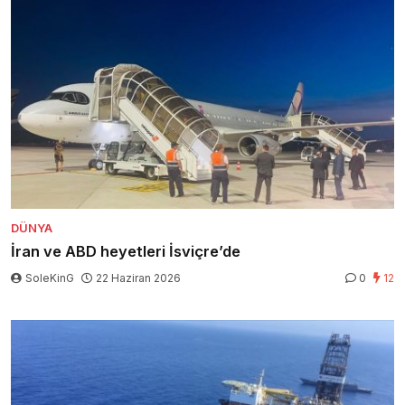
DÜNYA
İran ve ABD heyetleri İsviçre’de
SoleKinG
22 Haziran 2026
0
12