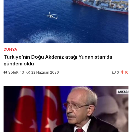
DÜNYA
Türkiye’nin Doğu Akdeniz atağı Yunanistan’da
gündem oldu
SoleKinG
22 Haziran 2026
0
10