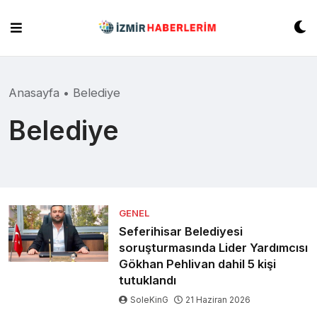
Skip
to
content
Anasayfa
•
Belediye
Belediye
GENEL
Seferihisar Belediyesi
soruşturmasında Lider Yardımcısı
Gökhan Pehlivan dahil 5 kişi
tutuklandı
SoleKinG
21 Haziran 2026