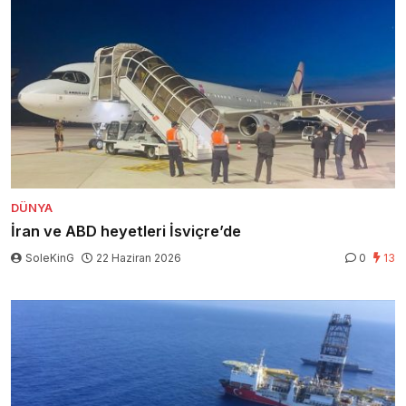
DÜNYA
İran ve ABD heyetleri İsviçre’de
SoleKinG
22 Haziran 2026
0
13