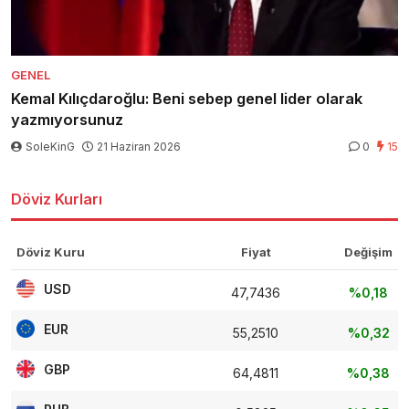
GENEL
Kemal Kılıçdaroğlu: Beni sebep genel lider olarak
yazmıyorsunuz
SoleKinG
21 Haziran 2026
0
15
Döviz Kurları
Döviz Kuru
Fiyat
Değişim
USD
47,7436
%0,18
EUR
55,2510
%0,32
GBP
64,4811
%0,38