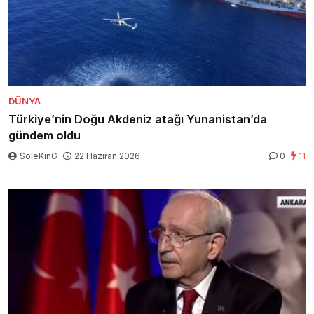
DÜNYA
Türkiye’nin Doğu Akdeniz atağı Yunanistan’da
gündem oldu
SoleKinG
22 Haziran 2026
0
11