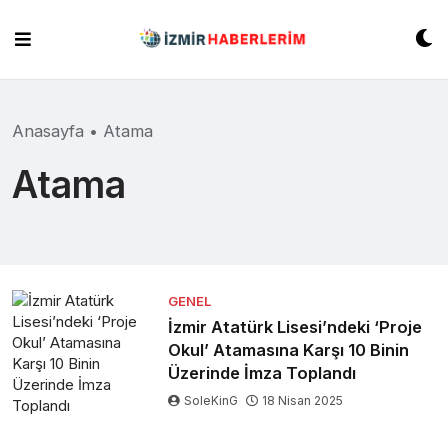
Skip
to
content
Anasayfa
•
Atama
Atama
GENEL
İzmir Atatürk Lisesi’ndeki ‘Proje
Okul’ Atamasına Karşı 10 Binin
Üzerinde İmza Toplandı
SoleKinG
18 Nisan 2025