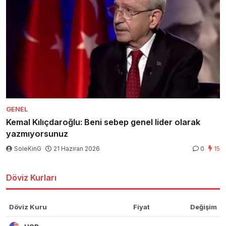
GENEL
Kemal Kılıçdaroğlu: Beni sebep genel lider olarak
yazmıyorsunuz
SoleKinG
21 Haziran 2026
0
15
Döviz Kurları
Döviz Kuru
Fiyat
Değişim