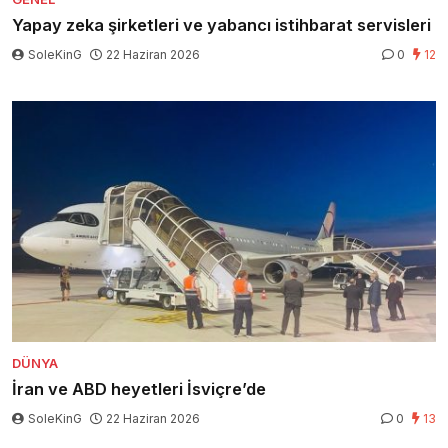
Yapay zeka şirketleri ve yabancı istihbarat servisleri
SoleKinG
22 Haziran 2026
0
12
DÜNYA
İran ve ABD heyetleri İsviçre’de
SoleKinG
22 Haziran 2026
0
13