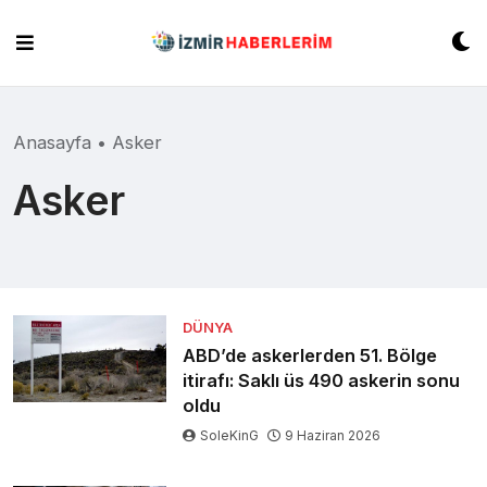
Skip
to
content
Anasayfa
•
Asker
Asker
DÜNYA
ABD’de askerlerden 51. Bölge
itirafı: Saklı üs 490 askerin sonu
oldu
SoleKinG
9 Haziran 2026