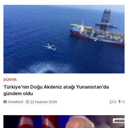
DÜNYA
Türkiye’nin Doğu Akdeniz atağı Yunanistan’da
gündem oldu
SoleKinG
22 Haziran 2026
0
11