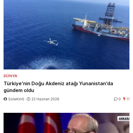
DÜNYA
Türkiye’nin Doğu Akdeniz atağı Yunanistan’da
gündem oldu
SoleKinG
22 Haziran 2026
0
11