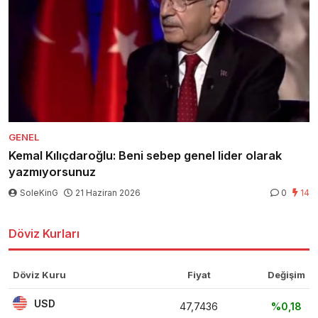
GENEL
Kemal Kılıçdaroğlu: Beni sebep genel lider olarak
yazmıyorsunuz
SoleKinG
21 Haziran 2026
0
14
Döviz Kurları
Döviz Kuru
Fiyat
Değişim
USD
47,7436
%0,18