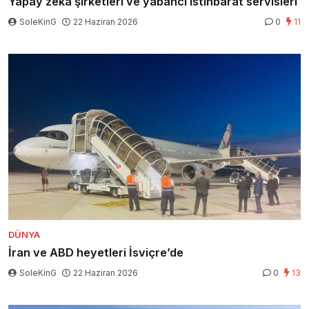
Yapay zeka şirketleri ve yabancı istihbarat servisleri
SoleKinG
22 Haziran 2026
0
11
DÜNYA
İran ve ABD heyetleri İsviçre’de
SoleKinG
22 Haziran 2026
0
13