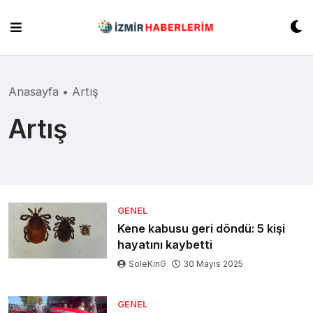
Skip
to
content
Anasayfa
•
Artış
Artış
GENEL
Kene kabusu geri döndü: 5 kişi
hayatını kaybetti
SoleKinG
30 Mayıs 2025
GENEL