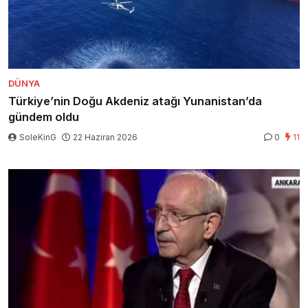
DÜNYA
Türkiye’nin Doğu Akdeniz atağı Yunanistan’da
gündem oldu
SoleKinG
22 Haziran 2026
0
11