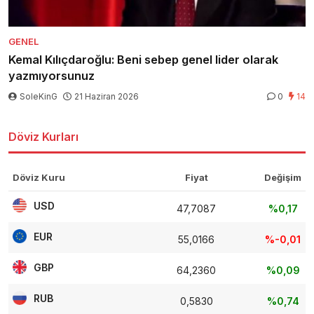
GENEL
Kemal Kılıçdaroğlu: Beni sebep genel lider olarak
yazmıyorsunuz
SoleKinG
21 Haziran 2026
0
14
Döviz Kurları
Döviz Kuru
Fiyat
Değişim
USD
47,7087
%0,17
EUR
55,0166
%-0,01
GBP
64,2360
%0,09
RUB
0,5830
%0,74