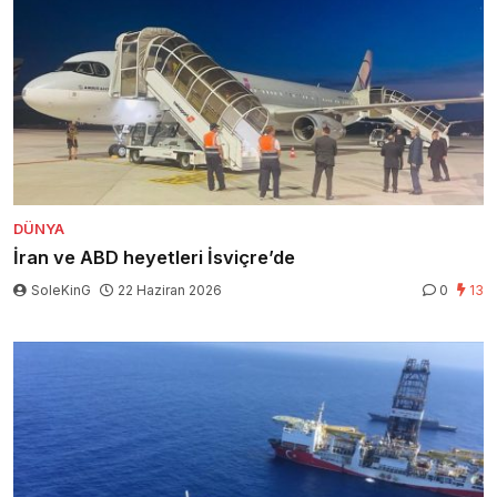
DÜNYA
İran ve ABD heyetleri İsviçre’de
SoleKinG
22 Haziran 2026
0
13