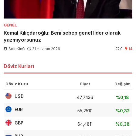
GENEL
Kemal Kılıçdaroğlu: Beni sebep genel lider olarak
yazmıyorsunuz
SoleKinG
21 Haziran 2026
0
14
Döviz Kurları
Döviz Kuru
Fiyat
Değişim
USD
47,7436
%0,18
EUR
55,2510
%0,32
GBP
64,4811
%0,38