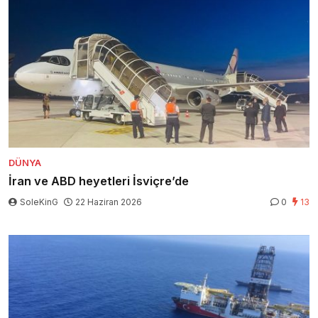
DÜNYA
İran ve ABD heyetleri İsviçre’de
SoleKinG
22 Haziran 2026
0
13