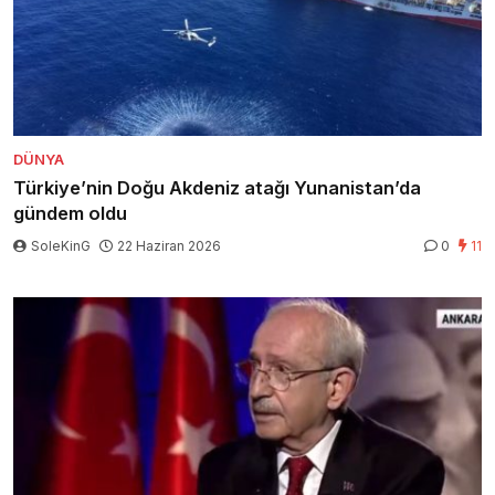
DÜNYA
Türkiye’nin Doğu Akdeniz atağı Yunanistan’da
gündem oldu
SoleKinG
22 Haziran 2026
0
11